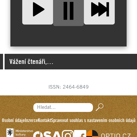
Vážení čtenáři,…
ISSN: 2464-6849
Hledat...
Osobní údaje
Inzerce
Kontakt
Spravovat souhlas s nastavením osobních údajů