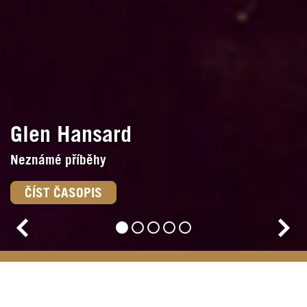
Glen Hansard
Neznámé příběhy
ČÍST ČASOPIS
Headliner