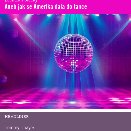
Začátek horečky
Aneb jak se Amerika dala do tance
HEADLINER
Tommy Thayer