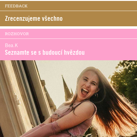
FEEDBACK
Zrecenzujeme všechno
ROZHOVOR
Bea.K
Seznamte se s budoucí hvězdou