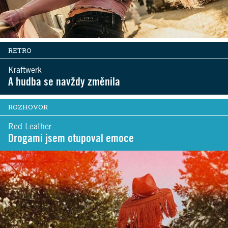
RETRO
Kraftwerk
A hudba se navždy změnila
ROZHOVOR
Red Leather
Drogami jsem otupoval emoce