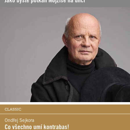
Jako byste potkali Mojžíše na ulici
CLASSIC
Ondřej Sejkora
Co všechno umí kontrabas!