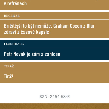
v refrénech
RECENZE
Britštější to být nemůže. Graham Coxon z Blur
zdraví z časové kapsle
FLASHBACK
Petr Novák je sám a zahlcen
TIRÁŽ
Tiráž
ISSN: 2464-6849