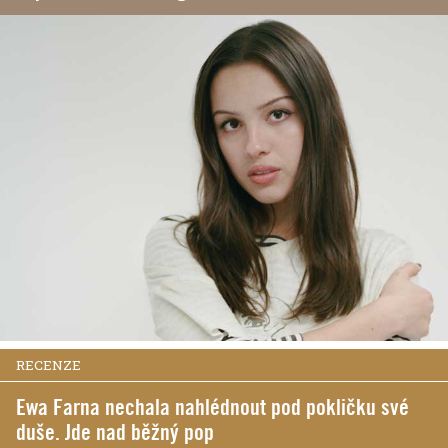
RECENZE
Ewa Farna nechala nahlédnout pod pokličku své
duše. Jde nad běžný pop