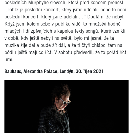
posledních Murphyho slovech, která před koncem pronesl
„Tohle je poslední koncert, který jsme udělali, nebo to není
poslední koncert, který jsme udělali …“ Doufám, že nebyl.
Když jsem kolem sebe v publiku viděl to množství hodně
mladých lidí zpívajících s kapelou texty songů, které vznikli
v době, kdy ještě nebyli na světě, bylo mi jasné, že ta
muzika žije dál a bude žít dál, a že ti čtyři chlápci tam na
pódiu ještě mají co říct. V sobotu předvedli, že to pořád říct
umí.
Bauhaus, Alexandra Palace, Londýn, 30. říjen 2021