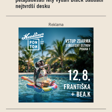
pětapadesáti lety vydali Black Sabbath
nejtvrdší desku
Reklama