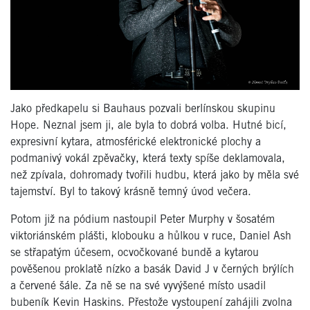
Jako předkapelu si Bauhaus pozvali berlínskou skupinu
Hope. Neznal jsem ji, ale byla to dobrá volba. Hutné bicí,
expresivní kytara, atmosférické elektronické plochy a
podmanivý vokál zpěvačky, která texty spíše deklamovala,
než zpívala, dohromady tvořili hudbu, která jako by měla své
tajemství. Byl to takový krásně temný úvod večera.
Potom již na pódium nastoupil Peter Murphy v šosatém
viktoriánském plášti, klobouku a hůlkou v ruce, Daniel Ash
se střapatým účesem, ocvočkované bundě a kytarou
pověšenou proklatě nízko a basák David J v černých brýlích
a červené šále. Za ně se na své vyvýšené místo usadil
bubeník Kevin Haskins. Přestože vystoupení zahájili zvolna