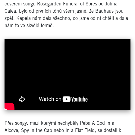
coverem songu Rosegarden Funeral of Sores od Johna
Calea, bylo od prvních tónů všem jasné, že Bauhaus jsou
zpět. Kapela nám dala všechno, co jsme od ní chtěli a dala
nám to ve skvělé formě.
Přes songy, mezi kterými nechyběly třeba A God in a
Alcove, Spy in the Cab nebo In a Flat Field, se dostali k