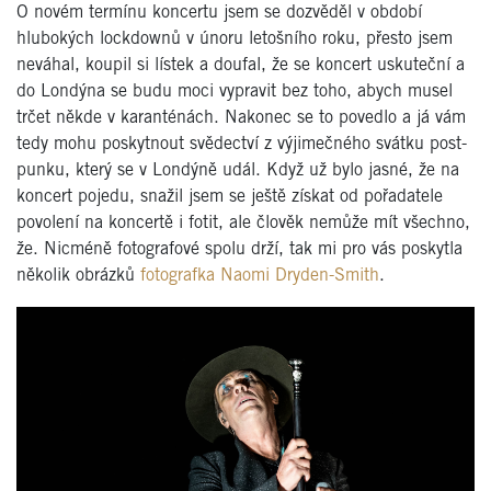
O novém termínu koncertu jsem se dozvěděl v období
hlubokých lockdownů v únoru letošního roku, přesto jsem
neváhal, koupil si lístek a doufal, že se koncert uskuteční a
do Londýna se budu moci vypravit bez toho, abych musel
trčet někde v karanténách. Nakonec se to povedlo a já vám
tedy mohu poskytnout svědectví z výjimečného svátku post-
punku, který se v Londýně udál. Když už bylo jasné, že na
koncert pojedu, snažil jsem se ještě získat od pořadatele
povolení na koncertě i fotit, ale člověk nemůže mít všechno,
že. Nicméně fotografové spolu drží, tak mi pro vás poskytla
několik obrázků
fotografka Naomi Dryden-Smith
.