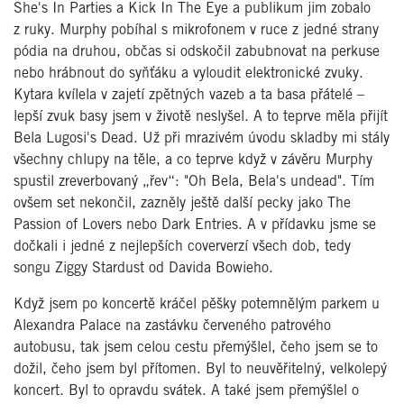
She's In Parties a Kick In The Eye a publikum jim zobalo
z ruky. Murphy pobíhal s mikrofonem v ruce z jedné strany
pódia na druhou, občas si odskočil zabubnovat na perkuse
nebo hrábnout do syňťáku a vyloudit elektronické zvuky.
Kytara kvílela v zajetí zpětných vazeb a ta basa přátelé –
lepší zvuk basy jsem v životě neslyšel. A to teprve měla přijít
Bela Lugosi's Dead. Už při mrazivém úvodu skladby mi stály
všechny chlupy na těle, a co teprve když v závěru Murphy
spustil zreverbovaný „řev“: "Oh Bela, Bela's undead". Tím
ovšem set nekončil, zazněly ještě další pecky jako The
Passion of Lovers nebo Dark Entries. A v přídavku jsme se
dočkali i jedné z nejlepších coververzí všech dob, tedy
songu Ziggy Stardust od Davida Bowieho.
Když jsem po koncertě kráčel pěšky potemnělým parkem u
Alexandra Palace na zastávku červeného patrového
autobusu, tak jsem celou cestu přemýšlel, čeho jsem se to
dožil, čeho jsem byl přítomen. Byl to neuvěřitelný, velkolepý
koncert. Byl to opravdu svátek. A také jsem přemýšlel o