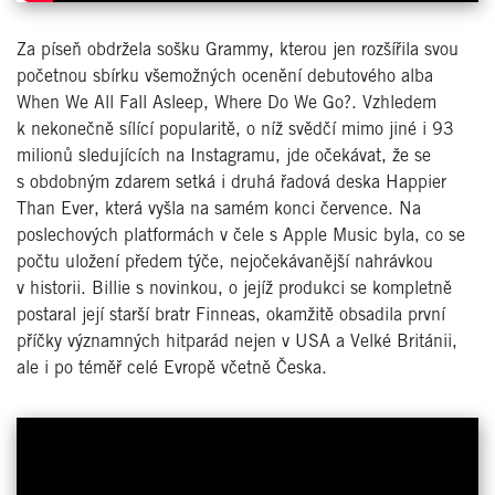
Za píseň obdržela sošku Grammy, kterou jen rozšířila svou
početnou sbírku všemožných ocenění debutového alba
When We All Fall Asleep, Where Do We Go?. Vzhledem
k nekonečně sílící popularitě, o níž svědčí mimo jiné i 93
milionů sledujících na Instagramu, jde očekávat, že se
s obdobným zdarem setká i druhá řadová deska Happier
Than Ever, která vyšla na samém konci července. Na
poslechových platformách v čele s Apple Music byla, co se
počtu uložení předem týče, nejočekávanější nahrávkou
v historii. Billie s novinkou, o jejíž produkci se kompletně
postaral její starší bratr Finneas, okamžitě obsadila první
příčky významných hitparád nejen v USA a Velké Británii,
ale i po téměř celé Evropě včetně Česka.