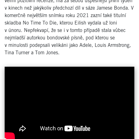
velmi pozitivní recenze, má za sebou úspěšnější první týden
v kinech než jakýkoliv předchozí díl v sáze Jamese Bonda. V
komerčně největším snímku roku 2021 zazní také titulní
skladba No Time To Die, kterou Eilish vydala už loni
v únoru. Nepřekvapí, že se i v tomto případě stala vůbec
nejmladší autorkou bondovské písně, pod kterou se
v minulosti podepsali velikáni jako Adele, Louis Armstrong,
Tina Turner a Tom Jones.