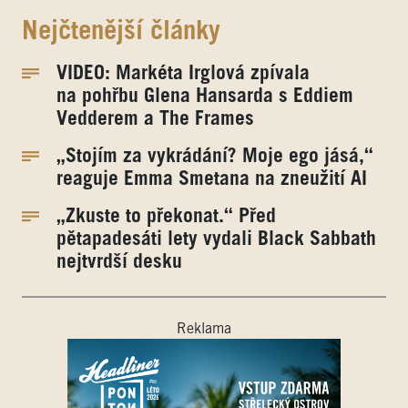
Nejčtenější články
VIDEO: Markéta Irglová zpívala
na pohřbu Glena Hansarda s Eddiem
Vedderem a The Frames
„Stojím za vykrádání? Moje ego jásá,“
reaguje Emma Smetana na zneužití AI
„Zkuste to překonat.“ Před
pětapadesáti lety vydali Black Sabbath
nejtvrdší desku
Reklama