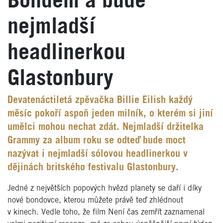
Bondem a bude
nejmladší
headlinerkou
Glastonbury
Devatenáctiletá zpěvačka Billie Eilish každý
měsíc pokoří aspoň jeden milník, o kterém si jiní
umělci mohou nechat zdát. Nejmladší držitelka
Grammy za album roku se odteď bude moct
nazývat i nejmladší sólovou headlinerkou v
dějinách britského festivalu Glastonbury.
Jedné z největších popových hvězd planety se daří i díky
nové bondovce, kterou můžete právě teď zhlédnout
v kinech. Vedle toho, že film Není čas zemřít zaznamenal