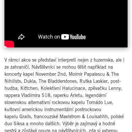
V rámci akce se představí interpreti nejen z tuzemska, ale i
ze zahraničí. Návštěvníci se mohou těšit například na
koncerty kapel November 2nd, Moimir Papalescu & The
Nihilists, Dukla, The Bladderstones, Rutka Laskier, post-
hudba, Kittchen, Kolektivní Halucinace, zpěvačku Lenny,
rappera Vladimira 518, raperku Arletu, legendární
slovenskou alternativní rockovou kapelu Tornádo Lue,
kultovní americkou instrumentální postrockovou
kapelu Grails, francouzské Maelstrom & Louisahhh, polské
duo Siksa a mnoho dalších. Výběr je zajímavý a hodně
pestrý a zůstává pouze na návštěvnících, zda si vyberou