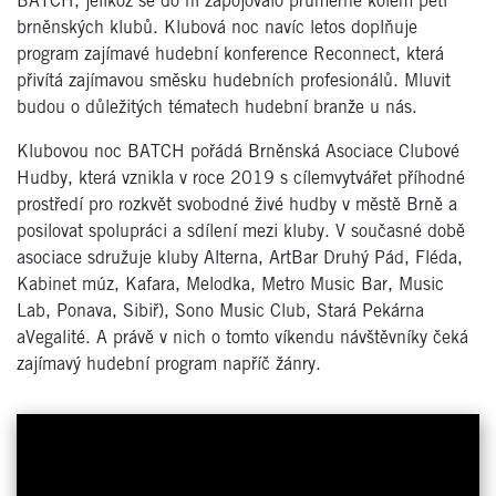
BATCH, jelikož se do ní zapojovalo průměrně kolem pěti
brněnských klubů. Klubová noc navíc letos doplňuje
program zajímavé hudební konference Reconnect, která
přivítá zajímavou směsku hudebních profesionálů. Mluvit
budou o důležitých tématech hudební branže u nás.
Klubovou noc BATCH pořádá Brněnská Asociace Clubové
Hudby, která vznikla v roce 2019 s cílemvytvářet příhodné
prostředí pro rozkvět svobodné živé hudby v městě Brně a
posilovat spolupráci a sdílení mezi kluby. V současné době
asociace sdružuje kluby Alterna, ArtBar Druhý Pád, Fléda,
Kabinet múz, Kafara, Melodka, Metro Music Bar, Music
Lab, Ponava, Sibiř), Sono Music Club, Stará Pekárna
aVegalité. A právě v nich o tomto víkendu návštěvníky čeká
zajímavý hudební program napříč žánry.