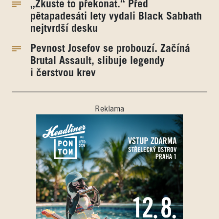
„Zkuste to překonat.“ Před
pětapadesáti lety vydali Black Sabbath
nejtvrdší desku
Pevnost Josefov se probouzí. Začíná
Brutal Assault, slibuje legendy
i čerstvou krev
Reklama