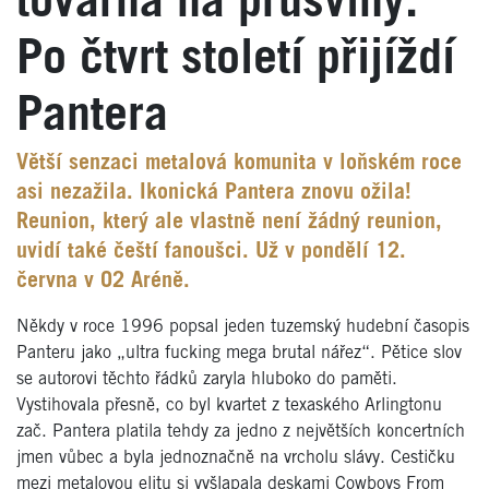
továrna na průšvihy.
Po čtvrt století přijíždí
Pantera
Větší senzaci metalová komunita v loňském roce
asi nezažila. Ikonická Pantera znovu ožila!
Reunion, který ale vlastně není žádný reunion,
uvidí také čeští fanoušci. Už v pondělí 12.
června v O2 Aréně.
Někdy v roce 1996 popsal jeden tuzemský hudební časopis
Panteru jako „ultra fucking mega brutal nářez“. Pětice slov
se autorovi těchto řádků zaryla hluboko do paměti.
Vystihovala přesně, co byl kvartet z texaského Arlingtonu
zač. Pantera platila tehdy za jedno z největších koncertních
jmen vůbec a byla jednoznačně na vrcholu slávy. Cestičku
mezi metalovou elitu si vyšlapala deskami Cowboys From