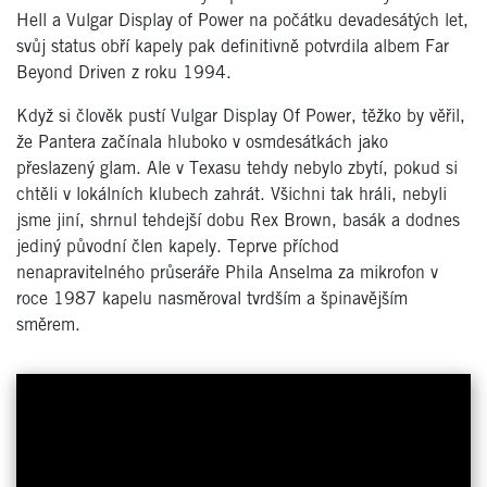
Hell a Vulgar Display of Power na počátku devadesátých let,
svůj status obří kapely pak definitivně potvrdila albem Far
Beyond Driven z roku 1994.
Když si člověk pustí Vulgar Display Of Power, těžko by věřil,
že Pantera začínala hluboko v osmdesátkách jako
přeslazený glam. Ale v Texasu tehdy nebylo zbytí, pokud si
chtěli v lokálních klubech zahrát. Všichni tak hráli, nebyli
jsme jiní, shrnul tehdejší dobu Rex Brown, basák a dodnes
jediný původní člen kapely. Teprve příchod
nenapravitelného průseráře Phila Anselma za mikrofon v
roce 1987 kapelu nasměroval tvrdším a špinavějším
směrem.