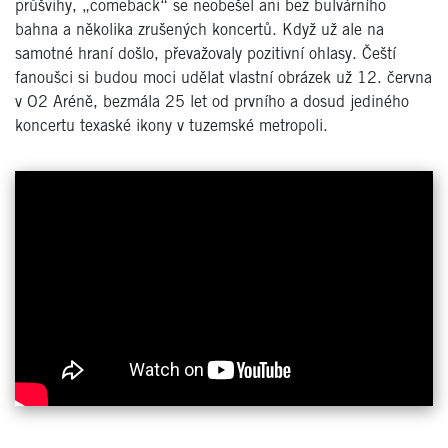
průšvihy, „comeback“ se neobešel ani bez bulvárního
bahna a několika zrušených koncertů. Když už ale na
samotné hraní došlo, převažovaly pozitivní ohlasy. Čeští
fanoušci si budou moci udělat vlastní obrázek už 12. června
v O2 Aréně, bezmála 25 let od prvního a dosud jediného
koncertu texaské ikony v tuzemské metropoli.