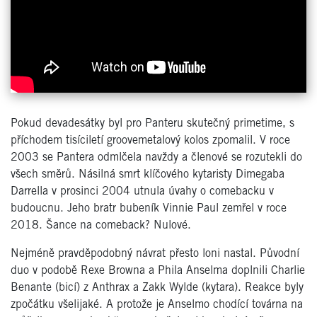
Pokud devadesátky byl pro Panteru skutečný primetime, s
příchodem tisíciletí groovemetalový kolos zpomalil. V roce
2003 se Pantera odmlčela navždy a členové se rozutekli do
všech směrů. Násilná smrt klíčového kytaristy Dimegaba
Darrella v prosinci 2004 utnula úvahy o comebacku v
budoucnu. Jeho bratr bubeník Vinnie Paul zemřel v roce
2018. Šance na comeback? Nulové.
Nejméně pravděpodobný návrat přesto loni nastal. Původní
duo v podobě Rexe Browna a Phila Anselma doplnili Charlie
Benante (bicí) z Anthrax a Zakk Wylde (kytara). Reakce byly
zpočátku všelijaké. A protože je Anselmo chodící továrna na