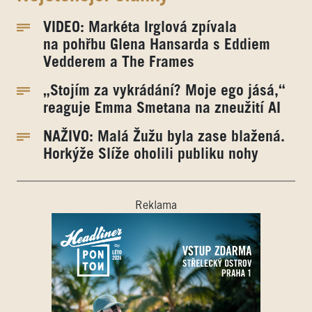
VIDEO: Markéta Irglová zpívala
na pohřbu Glena Hansarda s Eddiem
Vedderem a The Frames
„Stojím za vykrádání? Moje ego jásá,“
reaguje Emma Smetana na zneužití AI
NAŽIVO: Malá Žužu byla zase blažená.
Horkýže Slíže oholili publiku nohy
Reklama