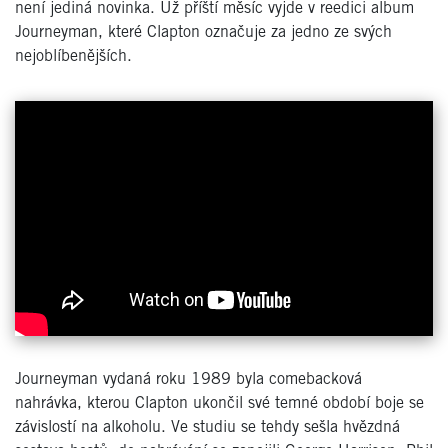
není jediná novinka. Už příští měsíc vyjde v reedici album
Journeyman, které Clapton označuje za jedno ze svých
nejoblíbenějších.
Journeyman vydaná roku 1989 byla comebacková
nahrávka, kterou Clapton ukončil své temné období boje se
závislostí na alkoholu. Ve studiu se tehdy sešla hvězdná