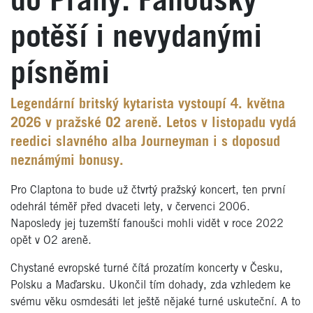
do Prahy. Fanoušky
potěší i nevydanými
písněmi
Legendární britský kytarista vystoupí 4. května
2026 v pražské O2 areně. Letos v listopadu vydá
reedici slavného alba Journeyman i s doposud
neznámými bonusy.
Pro Claptona to bude už čtvrtý pražský koncert, ten první
odehrál téměř před dvaceti lety, v červenci 2006.
Naposledy jej tuzemští fanoušci mohli vidět v roce 2022
opět v O2 areně.
Chystané evropské turné čítá prozatím koncerty v Česku,
Polsku a Maďarsku. Ukončil tím dohady, zda vzhledem ke
svému věku osmdesáti let ještě nějaké turné uskuteční. A to