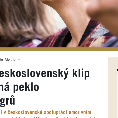
in Myslivec
eskoslovenský klip
ná peklo
grů
jí v československé spolupráci emotivním