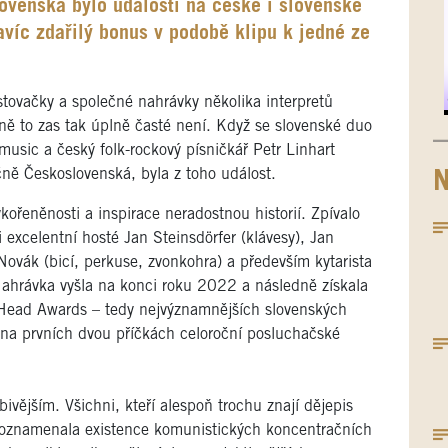
ovenská bylo událostí na české i slovenské
víc zdařilý bonus v podobě klipu k jedné ze
tovačky a společné nahrávky několika interpretů
ně to zas tak úplně časté není. Když se slovenské duo
music a český folk-rockový písničkář Petr Linhart
ně Československá, byla z toho událost.
N
ořeněnosti a inspirace neradostnou historií. Zpívalo
i excelentní hosté Jan Steinsdörfer (klávesy), Jan
Novák (bicí, perkuse, zvonkohra) a především kytarista
Nahrávka vyšla na konci roku 2022 a následně získala
_Head Awards – tedy nejvýznamnějších slovenských
i na prvních dvou příčkách celoroční posluchačské
vějším. Všichni, kteří alespoň trochu znají dějepis
 poznamenala existence komunistických koncentračních