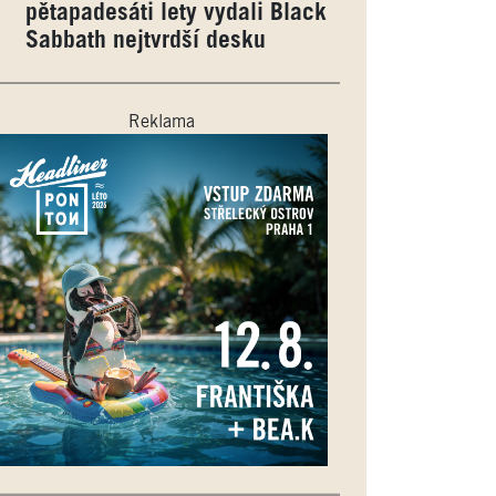
pětapadesáti lety vydali Black
Sabbath nejtvrdší desku
Reklama