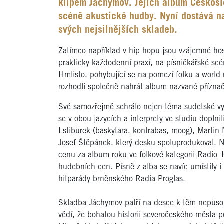
klipem Jáchymov. Jejich album Českosl
scéně akustické hudby. Nyní dostává na
svých nejsilnějších skladeb.
Zatímco například v hip hopu jsou vzájemné hos
prakticky každodenní praxí, na písničkářské scé
Hmlisto, pohybující se na pomezí folku a world 
rozhodli společně nahrát album nazvané příznač
Své samozřejmě sehrálo nejen téma sudetské vyk
se v obou jazycích a interprety ve studiu doplnil
Lstibůrek (baskytara, kontrabas, moog), Martin 
Josef Štěpánek, který desku spoluprodukoval. 
cenu za album roku ve folkové kategorii Radio
hudebních cen. Písně z alba se navíc umístily 
hitparády brněnského Radia Proglas.
Skladba Jáchymov patří na desce k těm nepůsobi
vědí, že bohatou historii severočeského města