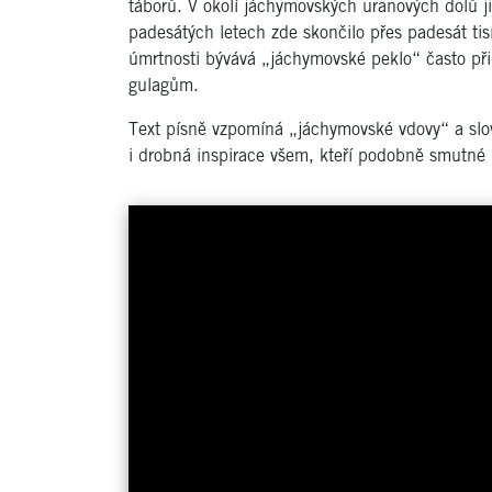
táborů. V okolí jáchymovských uranových dolů ji
padesátých letech zde skončilo přes padesát tisí
úmrtnosti bývává „jáchymovské peklo“ často př
gulagům.
Text písně vzpomíná „jáchymovské vdovy“ a sl
i drobná inspirace všem, kteří podobně smutné p