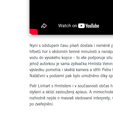
Nyní s odstupem času píseň dostala i neméně p
hřbetů hor s vědomím temné minulosti a nenápa
vodu do vysokého kopce – to vše podporuje sílu
jehož autorkou je sama zpěvačka Hmlista Veron
výsledku pomohla i skvělá kamera a střih Petra
Natáčení v podzemí pak bylo umožněno díky spol
Petr Linhart s Hmlistem i v současnosti občas hr
slyšení a sklízí zasloužený aplaus. A mimocho
rozhodně nejde o masově sledované interprety, 
po zveřejnění.