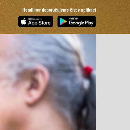
Headliner doporučujeme číst v aplikaci