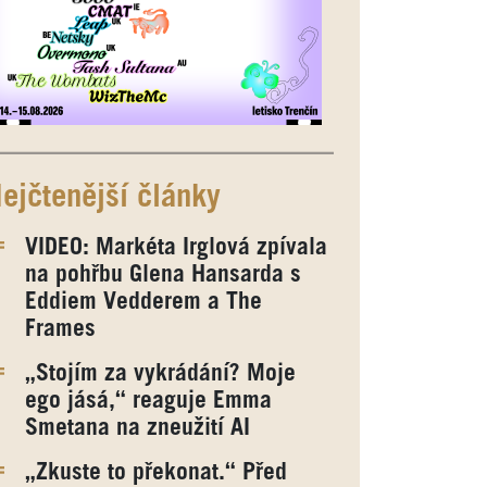
ejčtenější články
VIDEO: Markéta Irglová zpívala
na pohřbu Glena Hansarda s
Eddiem Vedderem a The
Frames
„Stojím za vykrádání? Moje
ego jásá,“ reaguje Emma
Smetana na zneužití AI
„Zkuste to překonat.“ Před