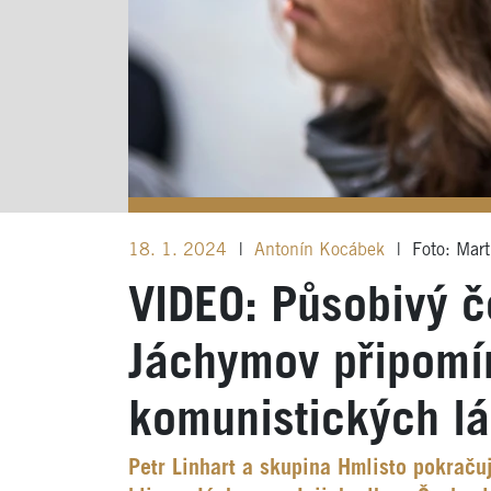
18. 1. 2024
|
Antonín Kocábek
|
Foto: Mart
VIDEO: Působivý č
Jáchymov připomí
komunistických lá
Petr Linhart a skupina Hmlisto pokraču