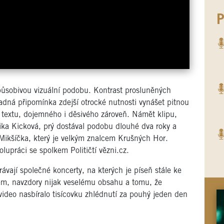
P
ůsobivou vizuální podobu. Kontrast prosluněných
dná připomínka zdejší otrocké nutnosti vynášet pitnou
 textu, dojemného i děsivého zároveň. Námět klipu,
ika Kicková, prý dostával podobu dlouhé dva roky a
 Mikšíčka, který je velkým znalcem Krušných Hor.
upráci se spolkem Političtí vězni.cz.
ávají společné koncerty, na kterých je píseň stále ke
dem, navzdory nijak veselému obsahu a tomu, že
video nasbíralo tisícovku zhlédnutí za pouhý jeden den