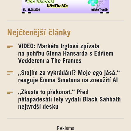
Nejčtenější články
VIDEO: Markéta Irglová zpívala
na pohřbu Glena Hansarda s Eddiem
Vedderem a The Frames
„Stojím za vykrádání? Moje ego jásá,“
reaguje Emma Smetana na zneužití AI
„Zkuste to překonat.“ Před
pětapadesáti lety vydali Black Sabbath
nejtvrdší desku
Reklama