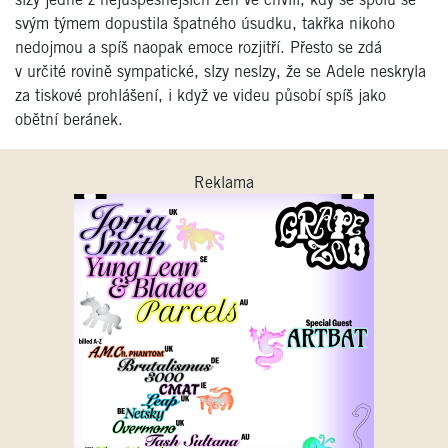
slzy jedné z nejúspěšnějších žen ve chvíli, kdy se spolu se
svým týmem dopustila špatného úsudku, takřka nikoho
nedojmou a spíš naopak emoce rozjitří. Přesto se zdá
v určité rovině sympatické, slzy neslzy, že se Adele neskryla
za tiskové prohlášení, i když ve videu působí spíš jako
obětní beránek.
Reklama