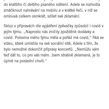
do kratšího či delšího psaného sdělení. Adele se rozhodla
zmáčknout nahrávání na mobilu a v krátké řeči, v níž se
omlouvá celkem osmkrát, sdílet své zklamání.
Skluz v přípravách dle vyjádření zpěvačky způsobil i covid v
jejím týmu. „Naprosto nás zničily zpožděné dodávky a
covid. Polovina mého týmu měla a pořád má covid,“ říká ve
videu, které umístila na své sociální sítě, Adele s tím, že
bylo nemožné dokončit přípravy koncertů. „Nemůžu vám
teď dát to, co pro vás mám. Jsem strašně zklamaná, je to
úplně na poslední chvíli.“