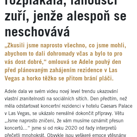
rozplakala, fanoušci
zuří, jenže alespoň se
neschovává
„Zkusili jsme naprosto všechno, co jsme mohli,
abychom to dali dohromady včas a bylo to pro
vás dost dobré,“ omlouvá se Adele pouhý den
před plánovaným zahájením rezidence v Las
Vegas a horko těžko se přitom brání pláči.
Adele dala ve svém videu nový level trendu ukazování
vlastní zranitelnosti na sociálních sítích. Den předtím, než
měla odstartovat koncertní rezidenci v hotelu Caesars Palace
v Las Vegas, se ukázalo nereálné dokončit přípravy. Větu
„Jsme naprosto zničeni, že vám musíme oznámit přesun
koncertů...“ jsme si od roku 2020 od řady interpretů
přečetli mnohokrát. Obvykle jsou veškeré emoce vtěsnány