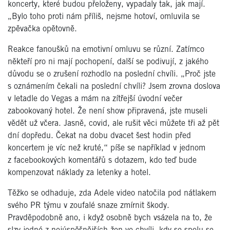
koncerty, které budou přeloženy, vypadaly tak, jak mají.
„Bylo toho proti nám příliš, nejsme hotoví, omluvila se
zpěvačka opětovně.
Reakce fanoušků na emotivní omluvu se různí. Zatímco
někteří pro ni mají pochopení, další se podivují, z jakého
důvodu se o zrušení rozhodlo na poslední chvíli. „Proč jste
s oznámením čekali na poslední chvíli? Jsem zrovna doslova
v letadle do Vegas a mám na zítřejší úvodní večer
zabookovaný hotel. Že není show připravená, jste museli
vědět už včera. Jasně, covid, ale rušit věci můžete tři až pět
dní dopředu. Čekat na dobu dvacet šest hodin před
koncertem je víc než kruté,“ píše se například v jednom
z facebookových komentářů s dotazem, kdo teď bude
kompenzovat náklady za letenky a hotel.
Těžko se odhaduje, zda Adele video natočila pod nátlakem
svého PR týmu v zoufalé snaze zmírnit škody.
Pravděpodobně ano, i když osobně bych vsázela na to, že