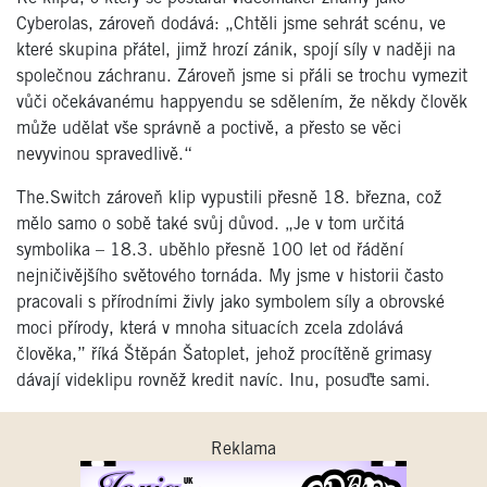
Cyberolas, zároveň dodává: „Chtěli jsme sehrát scénu, ve
které skupina přátel, jimž hrozí zánik, spojí síly v naději na
společnou záchranu. Zároveň jsme si přáli se trochu vymezit
vůči očekávanému happyendu se sdělením, že někdy člověk
může udělat vše správně a poctivě, a přesto se věci
nevyvinou spravedlivě.“
The.Switch zároveň klip vypustili přesně 18. března, což
mělo samo o sobě také svůj důvod. „Je v tom určitá
symbolika – 18.3. uběhlo přesně 100 let od řádění
nejničivějšího světového tornáda. My jsme v historii často
pracovali s přírodními živly jako symbolem síly a obrovské
moci přírody, která v mnoha situacích zcela zdolává
člověka,” říká Štěpán Šatoplet, jehož procítěně grimasy
dávají videklipu rovněž kredit navíc. Inu, posuďte sami.
Reklama