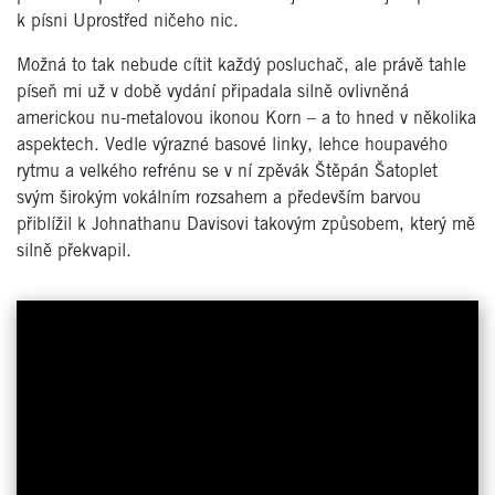
k písni Uprostřed ničeho nic.
Možná to tak nebude cítit každý posluchač, ale právě tahle
píseň mi už v době vydání připadala silně ovlivněná
americkou nu-metalovou ikonou Korn – a to hned v několika
aspektech. Vedle výrazné basové linky, lehce houpavého
rytmu a velkého refrénu se v ní zpěvák Štěpán Šatoplet
svým širokým vokálním rozsahem a především barvou
přiblížil k Johnathanu Davisovi takovým způsobem, který mě
silně překvapil.