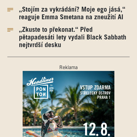
„Stojím za vykrádání? Moje ego jásá,“
reaguje Emma Smetana na zneužití AI
„Zkuste to překonat.“ Před
pětapadesáti lety vydali Black Sabbath
nejtvrdší desku
Reklama