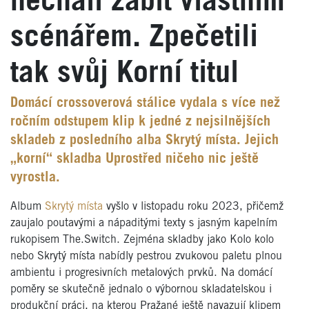
nechali zabít vlastním
scénářem. Zpečetili
tak svůj Korní titul
Domácí crossoverová stálice vydala s více než
ročním odstupem klip k jedné z nejsilnějších
skladeb z posledního alba Skrytý místa. Jejich
„korní“ skladba Uprostřed ničeho nic ještě
vyrostla.
Album
Skrytý místa
vyšlo v listopadu roku 2023, přičemž
zaujalo poutavými a nápaditými texty s jasným kapelním
rukopisem The.Switch. Zejména skladby jako Kolo kolo
nebo Skrytý místa nabídly pestrou zvukovou paletu plnou
ambientu i progresivních metalových prvků. Na domácí
poměry se skutečně jednalo o výbornou skladatelskou i
produkční práci, na kterou Pražané ještě navazují klipem