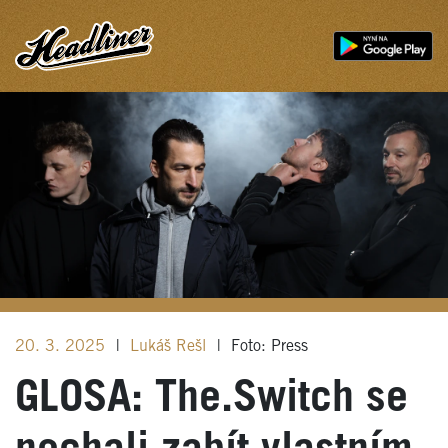
20. 3. 2025
|
Lukáš Rešl
|
Foto: Press
GLOSA: The.Switch se