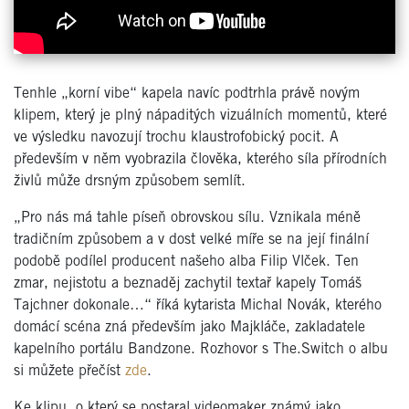
Tenhle „korní vibe“ kapela navíc podtrhla právě novým
klipem, který je plný nápaditých vizuálních momentů, které
ve výsledku navozují trochu klaustrofobický pocit. A
především v něm vyobrazila člověka, kterého síla přírodních
živlů může drsným způsobem semlít.
„Pro nás má tahle píseň obrovskou sílu. Vznikala méně
tradičním způsobem a v dost velké míře se na její finální
podobě podílel producent našeho alba Filip Vlček. Ten
zmar, nejistotu a beznaděj zachytil textař kapely Tomáš
Tajchner dokonale…“ říká kytarista Michal Novák, kterého
domácí scéna zná především jako Majkláče, zakladatele
kapelního portálu Bandzone. Rozhovor s The.Switch o albu
si můžete přečíst
zde
.
Ke klipu, o který se postaral videomaker známý jako