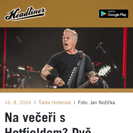
16. 8. 2024
|
Šárka Hellerová
|
Foto: Jan Nožička
Na večeři s