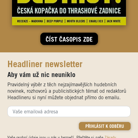
ČÍST ČASOPIS ZDE
Headliner newsletter
Aby vám už nic neuniklo
Pravidelný výběr z těch nejzajímavějších hudebních
novinek, rozhovorů a publicistických témat od redaktorů
Headlineru si nyní můžete objednat přímo do emailu.
Vaše osobní údaje jsou u nás v bezpečí. Přečtěte si naše
Zásady