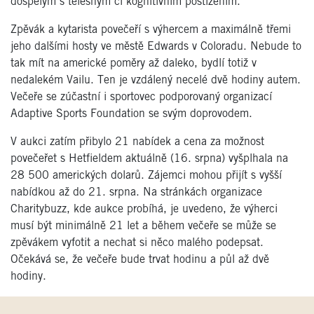
dospělým s tělesným či kognitivním postižením.
Zpěvák a kytarista povečeří s výhercem a maximálně třemi
jeho dalšími hosty ve městě Edwards v Coloradu. Nebude to
tak mít na americké poměry až daleko, bydlí totiž v
nedalekém Vailu. Ten je vzdálený necelé dvě hodiny autem.
Večeře se zúčastní i sportovec podporovaný organizací
Adaptive Sports Foundation se svým doprovodem.
V aukci zatím přibylo 21 nabídek a cena za možnost
povečeřet s Hetfieldem aktuálně (16. srpna) vyšplhala na
28 500 amerických dolarů. Zájemci mohou přijít s vyšší
nabídkou až do 21. srpna. Na stránkách organizace
Charitybuzz, kde aukce probíhá, je uvedeno, že výherci
musí být minimálně 21 let a během večeře se může se
zpěvákem vyfotit a nechat si něco malého podepsat.
Očekává se, že večeře bude trvat hodinu a půl až dvě
hodiny.