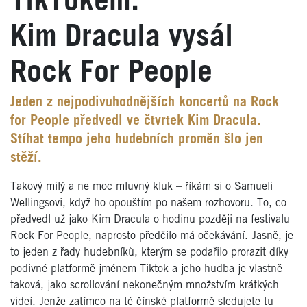
TikTokem.
Kim Dracula vysál
Rock For People
Jeden z nejpodivuhodnějších koncertů na Rock
for People předvedl ve čtvrtek Kim Dracula.
Stíhat tempo jeho hudebních proměn šlo jen
stěží.
Takový milý a ne moc mluvný kluk – říkám si o Samueli
Wellingsovi, když ho opouštím po našem rozhovoru. To, co
předvedl už jako Kim Dracula o hodinu později na festivalu
Rock For People, naprosto předčilo má očekávání. Jasně, je
to jeden z řady hudebníků, kterým se podařilo prorazit díky
podivné platformě jménem Tiktok a jeho hudba je vlastně
taková, jako scrollování nekonečným množstvím krátkých
videí. Jenže zatímco na té čínské platformě sledujete tu