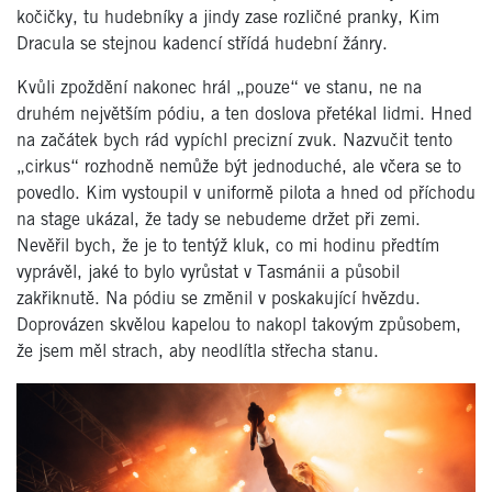
kočičky, tu hudebníky a jindy zase rozličné pranky, Kim
Dracula se stejnou kadencí střídá hudební žánry.
Kvůli zpoždění nakonec hrál „pouze“ ve stanu, ne na
druhém největším pódiu, a ten doslova přetékal lidmi. Hned
na začátek bych rád vypíchl precizní zvuk. Nazvučit tento
„cirkus“ rozhodně nemůže být jednoduché, ale včera se to
povedlo. Kim vystoupil v uniformě pilota a hned od příchodu
na stage ukázal, že tady se nebudeme držet při zemi.
Nevěřil bych, že je to tentýž kluk, co mi hodinu předtím
vyprávěl, jaké to bylo vyrůstat v Tasmánii a působil
zakřiknutě. Na pódiu se změnil v poskakující hvězdu.
Doprovázen skvělou kapelou to nakopl takovým způsobem,
že jsem měl strach, aby neodlítla střecha stanu.