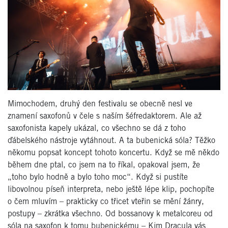
Mimochodem, druhý den festivalu se obecně nesl ve
znamení saxofonů v čele s naším šéfredaktorem. Ale až
saxofonista kapely ukázal, co všechno se dá z toho
ďábelského nástroje vytáhnout. A ta bubenická sóla? Těžko
někomu popsat koncept tohoto koncertu. Když se mě někdo
během dne ptal, co jsem na to říkal, opakoval jsem, že
„toho bylo hodně a bylo toho moc“. Když si pustíte
libovolnou píseň interpreta, nebo ještě lépe klip, pochopíte
o čem mluvím – prakticky co třicet vteřin se mění žánry,
postupy – zkrátka všechno. Od bossanovy k metalcoreu od
sóla na saxofon k tomu bubenickému – Kim Dracula vás