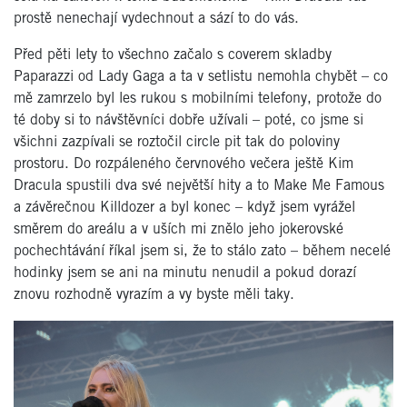
prostě nenechají vydechnout a sází to do vás.
Před pěti lety to všechno začalo s coverem skladby
Paparazzi od Lady Gaga a ta v setlistu nemohla chybět – co
mě zamrzelo byl les rukou s mobilními telefony, protože do
té doby si to návštěvníci dobře užívali – poté, co jsme si
všichni zazpívali se roztočil circle pit tak do poloviny
prostoru. Do rozpáleného červnového večera ještě Kim
Dracula spustili dva své největší hity a to Make Me Famous
a závěrečnou Killdozer a byl konec – když jsem vyrážel
směrem do areálu a v uších mi znělo jeho jokerovské
pochechtávání říkal jsem si, že to stálo zato – během necelé
hodinky jsem se ani na minutu nenudil a pokud dorazí
znovu rozhodně vyrazím a vy byste měli taky.