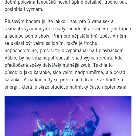
dobrá polovina fanoušků nevidí úplně detailně, trochu pak
postrádají význam.
Plusovým bodem je, že jakkoli jsou pro Sivana sex a
sexualita významnými tématy, neudělal z koncertu jen tupou
a lacinou porno show. Prim pro něj stále hrál zpěv. V něm
se ukázal být velmi solidním, takže je trochu
nepochopitelné, proč si tolik vypomáhal half-playbackem.
Vůbec by ho totiž nepotřeboval, snad vyjma refrénů, kde
předtočené zpěvy dotvářely hutnější zvuk. Takhle to
působilo jako karaoke, sice velmi nadprůměrné, ale pořád
karaoke. A na koncerty se přeci chodí kvůli živé hudbě a
energii, která je skrze studiové nahrávky často nepřenosná.