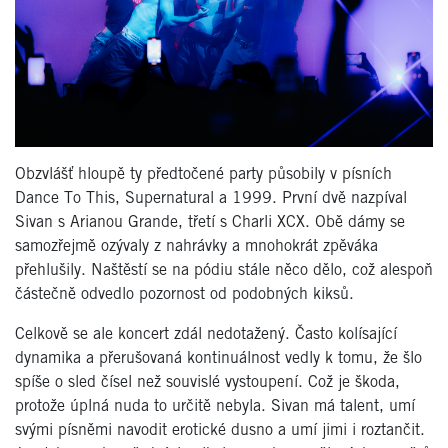
Obzvlášť hloupě ty předtočené party působily v písních
Dance To This, Supernatural a 1999. První dvě nazpíval
Sivan s Arianou Grande, třetí s Charli XCX. Obě dámy se
samozřejmě ozývaly z nahrávky a mnohokrát zpěváka
přehlušily. Naštěstí se na pódiu stále něco dělo, což alespoň
částečně odvedlo pozornost od podobných kiksů.
Celkově se ale koncert zdál nedotažený. Často kolísající
dynamika a přerušovaná kontinuálnost vedly k tomu, že šlo
spíše o sled čísel než souvislé vystoupení. Což je škoda,
protože úplná nuda to určitě nebyla. Sivan má talent, umí
svými písněmi navodit erotické dusno a umí jimi i roztančit.