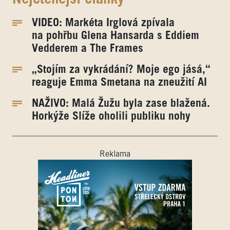
VIDEO: Markéta Irglová zpívala
na pohřbu Glena Hansarda s Eddiem
Vedderem a The Frames
„Stojím za vykrádání? Moje ego jásá,“
reaguje Emma Smetana na zneužití AI
NAŽIVO: Malá Žužu byla zase blažená.
Horkýže Slíže oholili publiku nohy
Reklama