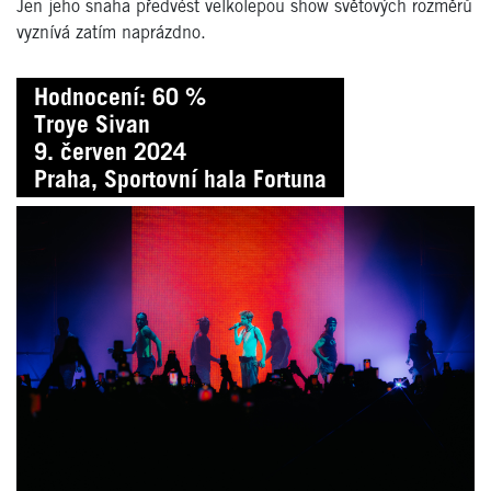
Jen jeho snaha předvést velkolepou show světových rozměrů
vyznívá zatím naprázdno.
Hodnocení: 60 %
Troye Sivan
9. červen 2024
Praha, Sportovní hala Fortuna