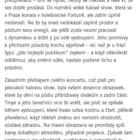
předpokladů – umí se hýbat, nebojí se riskovat a také ví, že
sex dobře prodává. Do rozměrů velké halové show, která se
v Praze konala v holešovické Fortuně, ale zatím úplně
nedorostl. Ne že by snad nedokázal zaplnit prostor a
pódium svou energií, ale ještě zcela neumí pracovat
s dynamikou a držet ji po celé vystoupení. Jeho promluvy
k příchozím působily trochu výplňově – víc než je u frází
typu „jste nejlepší publikum“ zvykem – a když několikrát
odběhnul, aby změnil oděv, nastalo podivné ticho a
prázdno.
Zásadním přešlapem celého koncertu, což platí pro
jakoukoli halovou show, byla ovšem absence obrazovek,
které by dění na pódiu přibližovaly divákům v zadní části.
Troye a jeho tanečníci sice šli vidět, ale proč se zpěvák
během vystoupení, které trvalo sotva hodinu a čtvrt, pětkrát
převléknul, když někteří změnu ani nemohli ohodnotit,
zůstává záhadou. Na hlavní obrazovce se promítaly spíš
barvy dotvářející atmosféru, případně projekce. Zpěvák tam