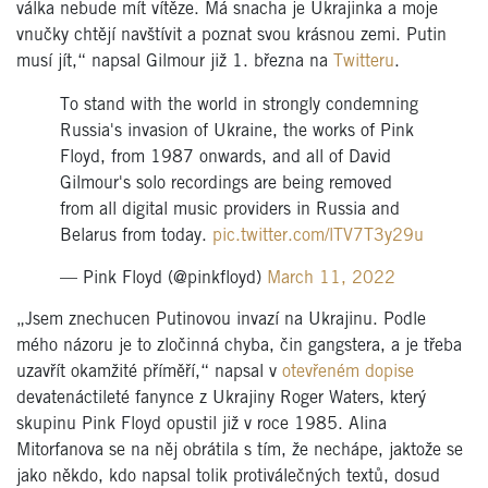
válka nebude mít vítěze. Má snacha je Ukrajinka a moje
vnučky chtějí navštívit a poznat svou krásnou zemi. Putin
musí jít,“ napsal Gilmour již 1. března na
Twitteru
.
To stand with the world in strongly condemning
Russia's invasion of Ukraine, the works of Pink
Floyd, from 1987 onwards, and all of David
Gilmour's solo recordings are being removed
from all digital music providers in Russia and
Belarus from today.
pic.twitter.com/lTV7T3y29u
— Pink Floyd (@pinkfloyd)
March 11, 2022
„Jsem znechucen Putinovou invazí na Ukrajinu. Podle
mého názoru je to zločinná chyba, čin gangstera, a je třeba
uzavřít okamžité příměří,“ napsal v
otevřeném dopise
devatenáctileté fanynce z Ukrajiny Roger Waters, který
skupinu Pink Floyd opustil již v roce 1985. Alina
Mitorfanova se na něj obrátila s tím, že nechápe, jaktože se
jako někdo, kdo napsal tolik protiválečných textů, dosud