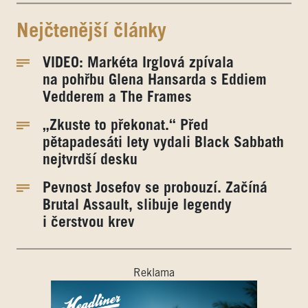
Nejčtenější články
VIDEO: Markéta Irglová zpívala
na pohřbu Glena Hansarda s Eddiem
Vedderem a The Frames
„Zkuste to překonat.“ Před
pětapadesáti lety vydali Black Sabbath
nejtvrdší desku
Pevnost Josefov se probouzí. Začíná
Brutal Assault, slibuje legendy
i čerstvou krev
Reklama