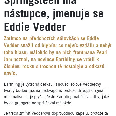
Springsteen má
nástupce, jmenuje se
Eddie Vedder
Zatímco na předchozích sólovkách se Eddie
Vedder snažil od bigbítu co nejvíc vzdálit a nebýt
toho hlasu, málokdo by na nich frontmana Pearl
Jam poznal, na novince Earthling se vrátil k
čistému rocku s trochou té nostalgie a odkazů
navíc.
Earthling je výtečná deska. Fanoušci sólové Vedderovy
tvorby budou možná překvapení, protože dřívější originální
minimalismus je pryč, přesto Earthling nabízí skladby, jaké
by od grungera nejspíš čekal málokdo.
Je třeba zmínit Vedderovu doprovodnou kapelu, protože ta