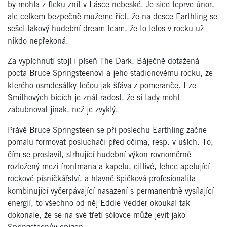
by mohla z fleku znít v Lásce nebeské. Je sice teprve únor,
ale celkem bezpečně můžeme říct, že na desce Earthling se
sešel takový hudební dream team, že to letos v rocku už
nikdo nepřekoná.
Za vypíchnutí stojí i píseň The Dark. Báječně dotažená
pocta Bruce Springsteenovi a jeho stadionovému rocku, ze
kterého osmdesátky tečou jak šťáva z pomeranče. I ze
Smithových bicích je znát radost, že si tady mohl
zabubnovat jinak, než je zvyklý.
Právě Bruce Springsteen se při poslechu Earthling začne
pomalu formovat posluchači před očima, resp. v uších. To,
čím se proslavil, strhující hudební výkon rovnoměrně
rozložený mezi frontmana a kapelu, citlivé, lehce apelující
rockové písničkářství, a hlavně špičková profesionalita
kombinující vyčerpávající nasazení s permanentně vysílající
energií, to všechno od něj Eddie Vedder okoukal tak
dokonale, že se na své třetí sólovce může jevit jako