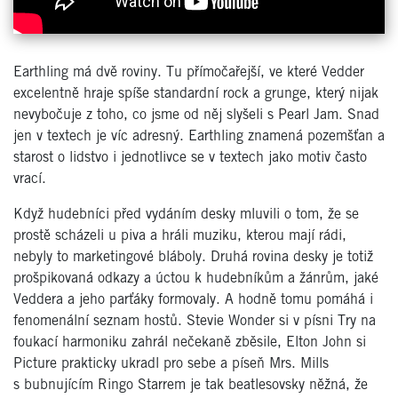
Earthling má dvě roviny. Tu přímočařejší, ve které Vedder
excelentně hraje spíše standardní rock a grunge, který nijak
nevybočuje z toho, co jsme od něj slyšeli s Pearl Jam. Snad
jen v textech je víc adresný. Earthling znamená pozemšťan a
starost o lidstvo i jednotlivce se v textech jako motiv často
vrací.
Když hudebníci před vydáním desky mluvili o tom, že se
prostě scházeli u piva a hráli muziku, kterou mají rádi,
nebyly to marketingové bláboly. Druhá rovina desky je totiž
prošpikovaná odkazy a úctou k hudebníkům a žánrům, jaké
Veddera a jeho parťáky formovaly. A hodně tomu pomáhá i
fenomenální seznam hostů. Stevie Wonder si v písni Try na
foukací harmoniku zahrál nečekaně zběsile, Elton John si
Picture prakticky ukradl pro sebe a píseň Mrs. Mills
s bubnujícím Ringo Starrem je tak beatlesovsky něžná, že