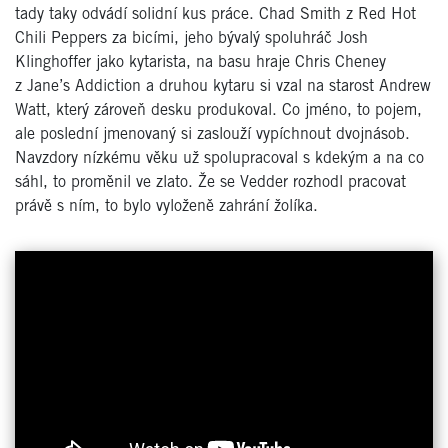
tady taky odvádí solidní kus práce. Chad Smith z Red Hot
Chili Peppers za bicími, jeho bývalý spoluhráč Josh
Klinghoffer jako kytarista, na basu hraje Chris Cheney
z Jane’s Addiction a druhou kytaru si vzal na starost Andrew
Watt, který zároveň desku produkoval. Co jméno, to pojem,
ale poslední jmenovaný si zaslouží vypíchnout dvojnásob.
Navzdory nízkému věku už spolupracoval s kdekým a na co
sáhl, to proměnil ve zlato. Že se Vedder rozhodl pracovat
právě s ním, to bylo vyloženě zahrání žolíka.