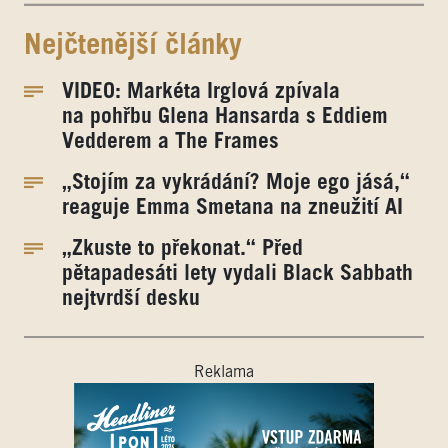
Nejčtenější články
VIDEO: Markéta Irglová zpívala
na pohřbu Glena Hansarda s Eddiem
Vedderem a The Frames
„Stojím za vykrádání? Moje ego jásá,“
reaguje Emma Smetana na zneužití AI
„Zkuste to překonat.“ Před
pětapadesáti lety vydali Black Sabbath
nejtvrdší desku
Reklama