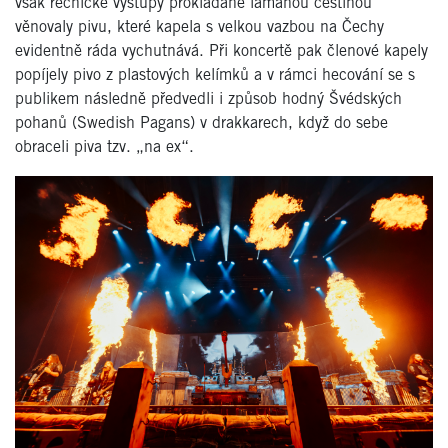
však řečnické výstupy prokládané lámanou češtinou
věnovaly pivu, které kapela s velkou vazbou na Čechy
evidentně ráda vychutnává. Při koncertě pak členové kapely
popíjely pivo z plastových kelímků a v rámci hecování se s
publikem následně předvedli i způsob hodný Švédských
pohanů (Swedish Pagans) v drakkarech, když do sebe
obraceli piva tzv. „na ex“.