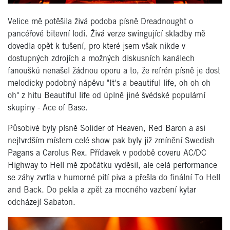
Velice mě potěšila živá podoba písně Dreadnought o
pancéřové bitevní lodi. Živá verze swingující skladby mě
dovedla opět k tušení, pro které jsem však nikde v
dostupných zdrojích a možných diskusních kanálech
fanoušků nenašel žádnou oporu a to, že refrén písně je dost
melodicky podobný nápěvu "It's a beautiful life, oh oh oh
oh" z hitu Beautiful life od úplně jiné švédské populární
skupiny - Ace of Base.
Působivé byly písně Solider of Heaven, Red Baron a asi
nejtvrdším místem celé show pak byly již zmínění Swedish
Pagans a Carolus Rex. Přídavek v podobě coveru AC/DC
Highway to Hell mě zpočátku vyděsil, ale celá performance
se záhy zvrtla v humorné pití piva a přešla do finální To Hell
and Back. Do pekla a zpět za mocného vazbení kytar
odcházejí Sabaton.