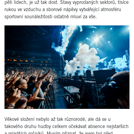
pěti lidech, je už tak dost. Stavy vyprodaných sektorů, tisíce
rukou ve vzduchu a sborové nápěvy vytvářející atmosféru
sportovní sounáležitosti ostatně mluví za vše.
Věkové složení nebylo až tak různorodé, ale dá se u
takového druhu hudby celkem očekávat absence nejstarších
a mladších ročníků. Musím přiznat, že jsem byl před