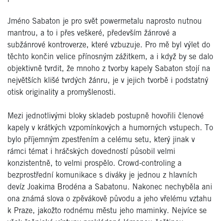
Jméno Sabaton je pro svět powermetalu naprosto nutnou
mantrou, a to i přes veškeré, především žánrové a
subžánrové kontroverze, které vzbuzuje. Pro mě byl výlet do
těchto končin velice přínosným zážitkem, a i když by se dalo
objektivně tvrdit, že mnoho z tvorby kapely Sabaton stojí na
největších klišé tvrdých žánru, je v jejich tvorbě i podstatný
otisk originality a promyšlenosti.
Mezi jednotlivými bloky skladeb postupně hovořili členové
kapely v krátkých vzpomínkových a humorných vstupech. To
bylo příjemným zpestřením a celému setu, který jinak v
rámci témat i hráčských dovedností působil velmi
konzistentně, to velmi prospělo. Crowd-controling a
bezprostřední komunikace s diváky je jednou z hlavních
devíz Joakima Brodéna a Sabatonu. Nakonec nechyběla ani
ona známá slova o zpěvákově původu a jeho vřelému vztahu
k Praze, jakožto rodnému městu jeho maminky. Nejvíce se