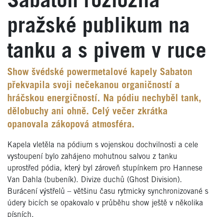
Sabaton rozložila
pražské publikum na
tanku a s pivem v ruce
Show švédské powermetalové kapely Sabaton
překvapila svoji nečekanou organičností a
hráčskou energičností. Na pódiu nechyběl tank,
dělobuchy ani ohně. Celý večer zkrátka
opanovala zákopová atmosféra.
Kapela vletěla na pódium s vojenskou dochvilnosti a cele
vystoupení bylo zahájeno mohutnou salvou z tanku
uprostřed pódia, který byl zároveň stupínkem pro Hannese
Van Dahla (bubeník). Divize duchů (Ghost Division).
Burácení výstřelů – většinu času rytmicky synchronizované s
údery bicích se opakovalo v průběhu show ještě v několika
písních.