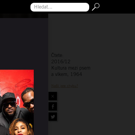
Hledat...
Čtete:
2016/12
Kultura mezi psem
a vlkem, 1964
Našli jste chybu?
×