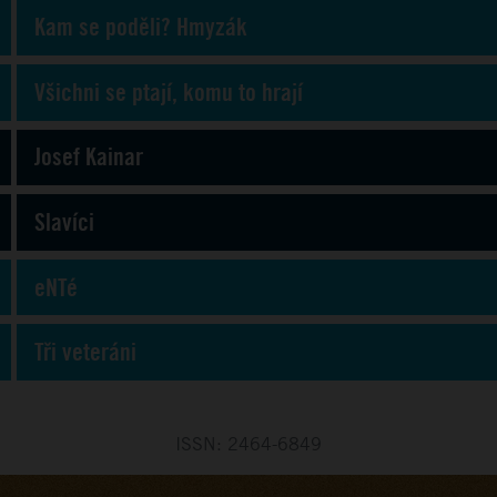
Kam se poděli? Hmyzák
Všichni se ptají, komu to hrají
Josef Kainar
Slavíci
eNTé
Tři veteráni
ISSN: 2464-6849