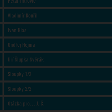
Petar Introvič
Vladimír Kouřil
Ivan Hlas
Ondřej Hejma
Jiří Šlupka Svěrák
Sloupky 1/2
Sloupky 2/2
Otázka pro… J. Č.