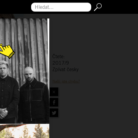
Hledat...
Čtete:
2017/9
Zpívat česky
Našli jste chybu?
×