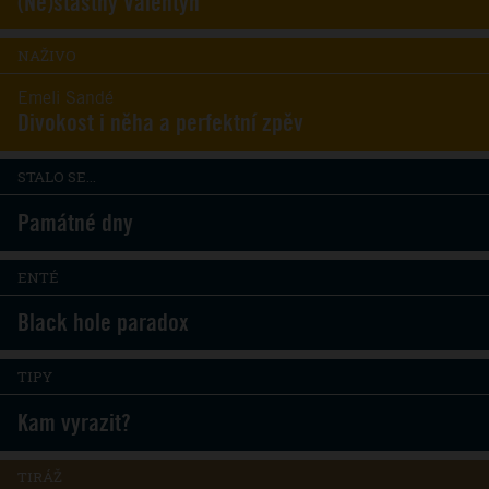
(Ne)šťastný Valentýn
NAŽIVO
Emeli Sandé
Divokost i něha a perfektní zpěv
STALO SE...
Památné dny
ENTÉ
Black hole paradox
TIPY
Kam vyrazit?
TIRÁŽ