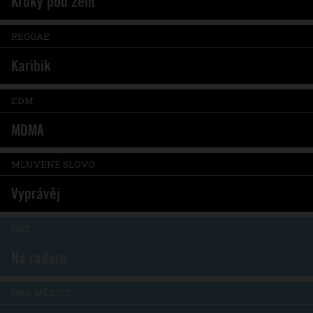
Kroky pod zem
REGGAE
Karibik
EDM
MDMA
MLUVENÉ SLOVO
Vyprávěj
HRY
Na radaru
HRA MĚSÍCE