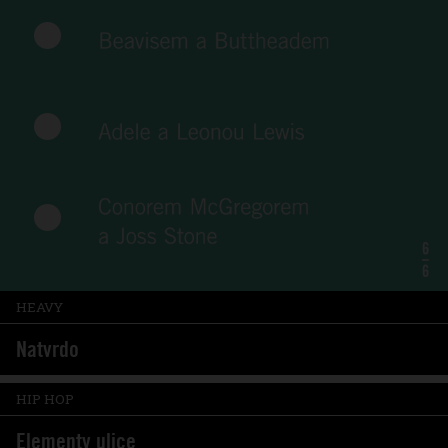
HEAVY
Natvrdo
HIP HOP
Elementy ulice