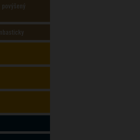
ě povýšený
mbasticky