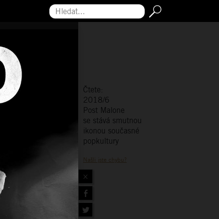
Hledat...
Čtete:
2018/6
Post Malone
se stává smutnou
ikonou současné
popkultury
Našli jste chybu?
×