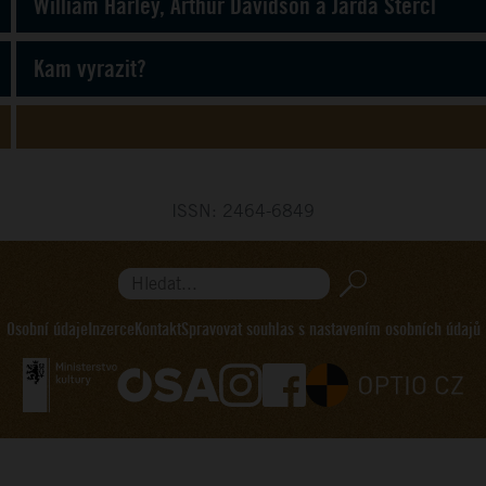
William Harley, Arthur Davidson a Jarda Štercl
Kam vyrazit?
ISSN: 2464-6849
Hledat...
Osobní údaje
Inzerce
Kontakt
Spravovat souhlas s nastavením osobních údajů