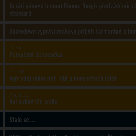
Norští pánové temnot Dimmu Borgir předvádí mírn
standard
Shinedown vypráví rockový příběh šarmantně a bo
Marpo
Pompézní děkovačka
G-Easy
Výprodej rádiových hitů a koncertních klišé
Anastacia
Ani jediný tón vedle
Stalo se…