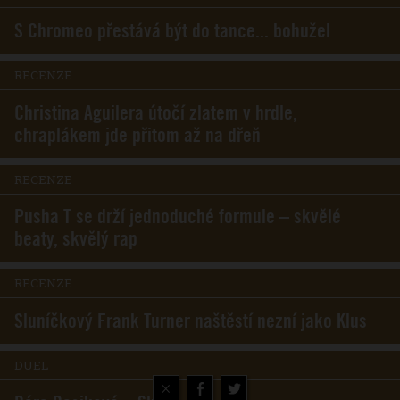
S Chromeo přestává být do tance... bohužel
RECENZE
Christina Aguilera útočí zlatem v hrdle,
chraplákem jde přitom až na dřeň
RECENZE
Pusha T se drží jednoduché formule – skvělé
beaty, skvělý rap
RECENZE
Sluníčkový Frank Turner naštěstí nezní jako Klus
DUEL
×