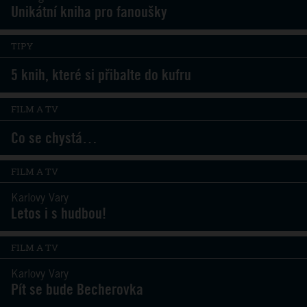
Unikátní kniha pro fanoušky
TIPY
5 knih, které si přibalte do kufru
FILM A TV
Co se chystá…
FILM A TV
Karlovy Vary
Letos i s hudbou!
FILM A TV
Karlovy Vary
Pít se bude Becherovka