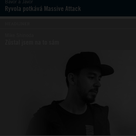
Bavor a Javor
Ryvola potkává Massive Attack
HEADLINER
Mike Shinoda
Zůstal jsem na to sám