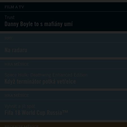
FILM A TV
Trust
Danny Boyle to s mafiány umí
HRY
Na radaru
HRA MĚSÍCE
Space Hulk: Deathwing Enhanced Edition
Když terminátor potká vetřelce
HRA MĚSÍCE
Vyhrát a jít spát
Fifa 18 World Cup Russia™
RECENZE MĚSÍCE