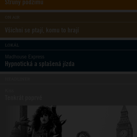
Struny podzimu
ON AIR
Všichni se ptají, komu to hrají
LOKÁL
Madhouse Express
Hypnotická a splašená jízda
HEADLINER
Kiss
Tenkrát poprvé