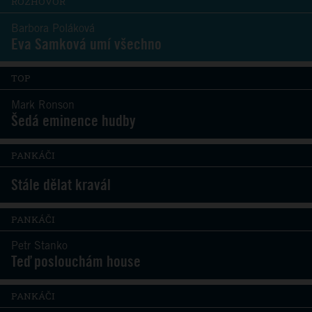
ROZHOVOR
Barbora Poláková
Eva Samková umí všechno
TOP
Mark Ronson
Šedá eminence hudby
PANKÁČI
Stále dělat kravál
PANKÁČI
Petr Stanko
Teď poslouchám house
PANKÁČI