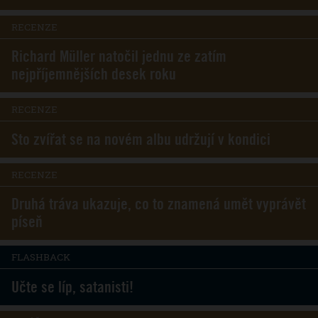
RECENZE
Richard Müller natočil jednu ze zatím
nejpříjemnějších desek roku
RECENZE
Sto zvířat se na novém albu udržují v kondici
RECENZE
Druhá tráva ukazuje, co to znamená umět vyprávět
píseň
FLASHBACK
Učte se líp, satanisti!