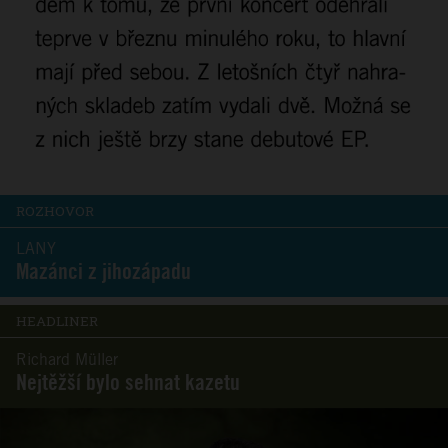
ROZHOVOR
LANY
Mazánci z jihozápadu
HEADLINER
Richard Müller
Nejtěžší bylo sehnat kazetu