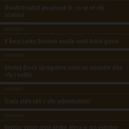
Woodkid nabízí jen přesně to, co se od něj
očekává
RECENZE
V Řece Lenky Dusilové musíte umět dobře plavat
RECENZE
Smutný Bruce Springsteen našel na smutném albu
sílu i naději
RECENZE
Travis stále věří v sílu jednoduchosti
RECENZE
Gorillaz vydali první desku, která je pro všechny,