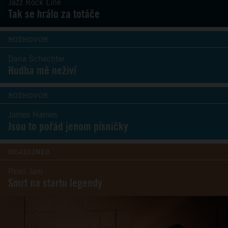
Jazz Rock Line
Tak se hrálo za totáče
ROZHOVOR
Dana Schechter
Hudba mě neživí
ROZHOVOR
James Harries
Jsou to pořád jenom písničky
HEADLINER
Pearl Jam
Smrt na startu legendy