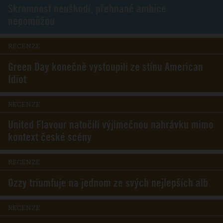
Skromnost neuškodí, přehnané ambice
nepomůžou
RECENZE
Green Day konečně vystoupili ze stínu American
Idiot
RECENZE
United Flavour natočili výjimečnou nahrávku mimo
kontext české scény
RECENZE
Ozzy triumfuje na jednom ze svých nejlepších alb
RECENZE