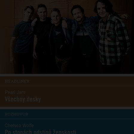
HEADLINER
Pearl Jam
Všechny desky
ROZHOVOR
Chelsea Wolfe
Po stopách odstínů ženskosti