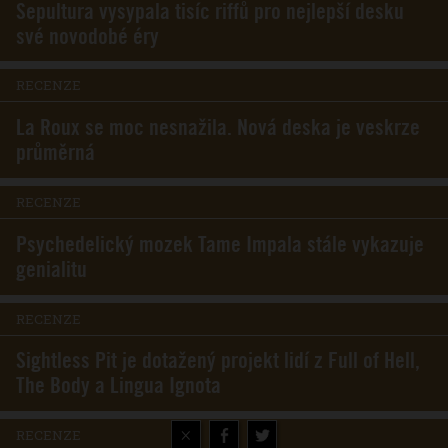
Sepultura vysypala tisíc riffů pro nejlepší desku
své novodobé éry
RECENZE
La Roux se moc nesnažila. Nová deska je veskrze
průměrná
RECENZE
Psychedelický mozek Tame Impala stále vykazuje
genialitu
RECENZE
Sightless Pit je dotažený projekt lidí z Full of Hell,
The Body a Lingua Ignota
×
RECENZE