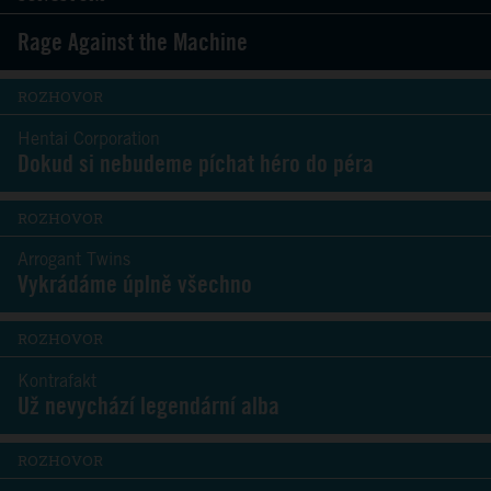
Rage Against the Machine
ROZHOVOR
Hentai Corporation
Dokud si nebudeme píchat héro do péra
ROZHOVOR
Arrogant Twins
Vykrádáme úplně všechno
ROZHOVOR
Kontrafakt
Už nevychází legendární alba
ROZHOVOR