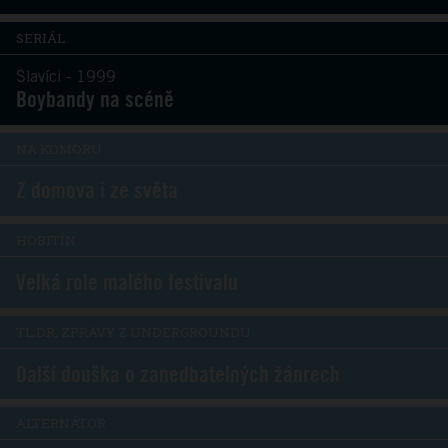
SERIÁL
Slavíci - 1999
Boybandy na scéně
NA KOMORU
Z domova i ze světa
HOBITÍN
Velká role malého festivalu
TL;DR, ZPRÁVY Z UNDERGROUNDU
Další douška o zanedbatelných žánrech
ALTERNÁTOR