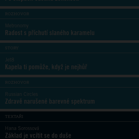
ROZHOVOR
Metronomy
Radost s příchutí slaného karamelu
STORY
Jet8
Kapela ti pomůže, když je nejhůř
ROZHOVOR
Russian Circles
Zdravě narušené barevné spektrum
TEXTAŘI
Hana Sorossová
Základ je vcítit se do duše