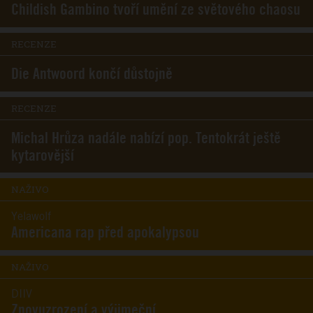
Childish Gambino tvoří umění ze světového chaosu
RECENZE
Die Antwoord končí důstojně
RECENZE
Michal Hrůza nadále nabízí pop. Tentokrát ještě
kytarovější
NAŽIVO
Yelawolf
Americana rap před apokalypsou
NAŽIVO
DIIV
Znovuzrození a výjimeční