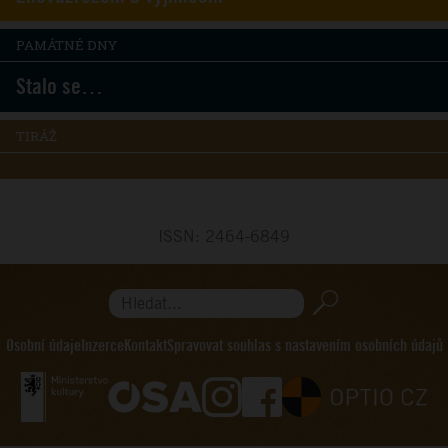
PAMÁTNÉ DNY
Stalo se…
TIRÁŽ
ISSN: 2464-6849
Hledat...
Osobní údaje
Inzerce
Kontakt
Spravovat souhlas s nastavením osobních údajů