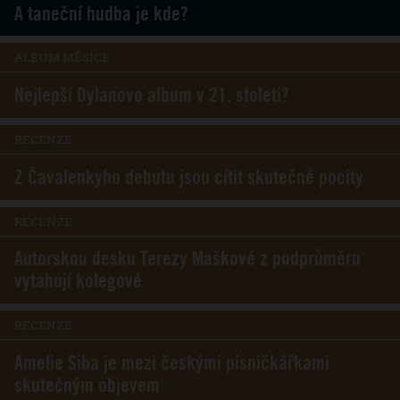
A taneční hudba je kde?
ALBUM MĚSÍCE
Nejlepší Dylanovo album v 21. století?
RECENZE
Z Čavalenkyho debutu jsou cítit skutečné pocity
RECENZE
Autorskou desku Terezy Maškové z podprůměru
vytahují kolegové
RECENZE
Amelie Siba je mezi českými písničkářkami
skutečným objevem