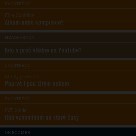
ZAOSTŘENO
Ellie Goulding
Album nebo kompilace?
HEADPARÁDA
Kdo a proč vládne na YouTube?
ZAOSTŘENO
Struny podzimu
Poprvé i pod širým nebem
ZAOSTŘENO
IMT Smile
Rád vzpomínám na staré časy
OK BOOMER