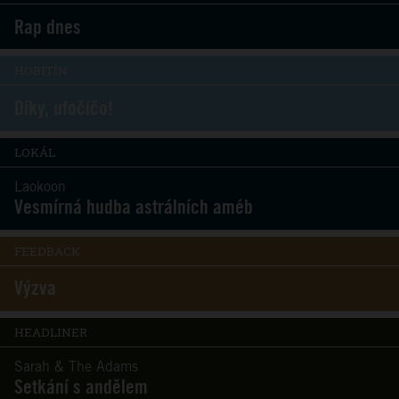
Rap dnes
HOBITÍN
Díky, ufočíčo!
LOKÁL
Laokoon
Vesmírná hudba astrálních améb
FEEDBACK
Výzva
HEADLINER
Sarah & The Adams
Setkání s andělem