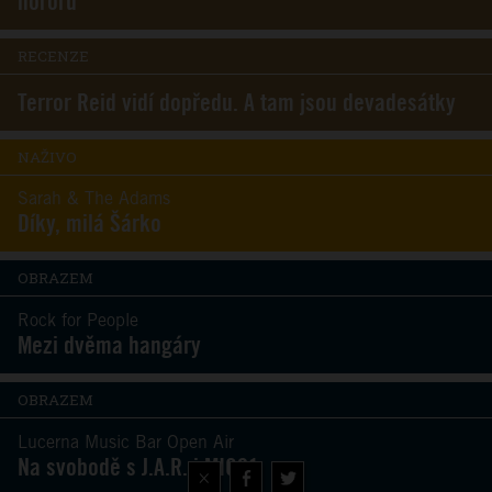
hororu
RECENZE
Terror Reid vidí dopředu. A tam jsou devadesátky
NAŽIVO
Sarah & The Adams
Díky, milá Šárko
OBRAZEM
Rock for People
Mezi dvěma hangáry
OBRAZEM
Lucerna Music Bar Open Air
Na svobodě s J.A.R. i MIG21
×