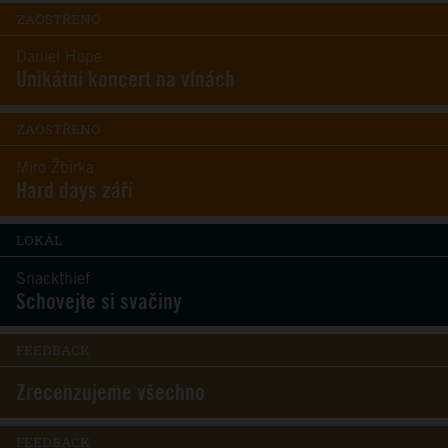
ZAOSTŘENO
Daniel Hope
Unikátní koncert na vlnách
ZAOSTŘENO
Miro Žbirka
Hard days září
LOKÁL
Snackthief
Schovejte si svačiny
FEEDBACK
Zrecenzujeme všechno
FEEDBACK