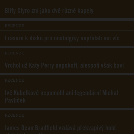
Biffy Clyro zní jako dvě různé kapely
RECENZE
Erasure k disku pro nostalgiky nepřidali nic víc
RECENZE
Vrchol už Katy Perry nepokoří, alespoň však baví
RECENZE
Ivě Kubelkové nepomohl ani legendární Michal
Pavlíček
RECENZE
James Dean Bradfield vzdává překvapivý hold