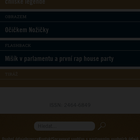
chilské legendě
OBRAZEM
Očičkem Nožičky
FLASHBACK
Mišík v parlamentu a první rap house party
TIRÁŽ
ISSN: 2464-6849
Hledat...
Osobní údaje
Inzerce
Kontakt
Spravovat souhlas s nastavením osobních údajů