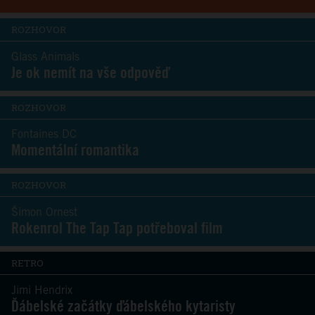
ROZHOVOR
Glass Animals
Je ok nemít na vše odpověď
ROZHOVOR
Fontaines DC
Momentální romantika
ROZHOVOR
Šimon Ornest
Rokenrol The Tap Tap potřeboval film
RETRO
Jimi Hendrix
Ďábelské začátky ďábelského kytaristy