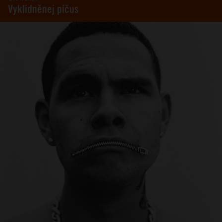
Vyklidněnej píčus