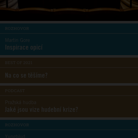
ROZHOVOR
Martin Gore
Inspirace opicí
BEST OF 2021
Na co se těšíme?
PODCAST
Pražská hudba
Jaké jsou vize hudební krize?
ROZHOVOR
Yungblud