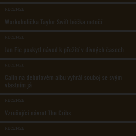
RECENZE
Workoholička Taylor Swift béčka netočí
RECENZE
Jan Fic poskytl návod k přežití v divných časech
RECENZE
Calin na debutovém albu vyhrál souboj se svým
vlastním já
RECENZE
Vzrušující návrat The Cribs
RECENZE