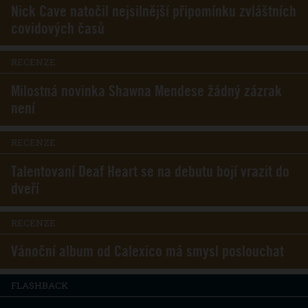
Nick Cave natočil nejsilnější připomínku zvláštních
covidových časů
RECENZE
Milostná novinka Shawna Mendese žádný zázrak
není
RECENZE
Talentovaní Deaf Heart se na debutu bojí vrazit do
dveří
RECENZE
Vánoční album od Calexico má smysl poslouchat
FLASHBACK