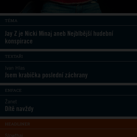
TÉMA
Jay Z je Nicki Minaj aneb Nejblbější hudební
konspirace
TEXTAŘI
Ivan Hlas
Jsem krabička poslední záchrany
ENFACE
Žanet
Dítě navždy
HEADLINER
Slowthai