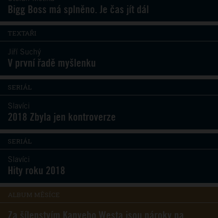
Bigg Boss má splněno. Je čas jít dál
TEXTAŘI
Jiří Suchý
V první řadě myšlenku
SERIÁL
Slavíci
2018 Zbyla jen kontroverze
SERIÁL
Slavíci
Hity roku 2018
ALBUM MĚSÍCE
Za šílenstvím Kanyeho Westa jsou nároky na