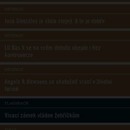
RECENZE
José Gonzáles je stále stejný. A to je dobře
RECENZE
Lil Nas X se na svém debutu obejde i bez
kontroverze
RECENZE
Angels & Airwaves se skutečně vrací v životní
formě
FLASHBACK
Visací zámek vládne žebříčkům
TIRÁŽ