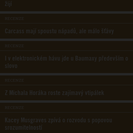
žijí
RECENZE
Carcass mají spoustu nápadů, ale málo šťávy
RECENZE
I v elektronickém hávu jde u Baumaxy především o
slovo
RECENZE
Z Michala Horáka roste zajímavý vtipálek
RECENZE
Kacey Musgraves zpívá o rozvodu s popovou
srozumitelností