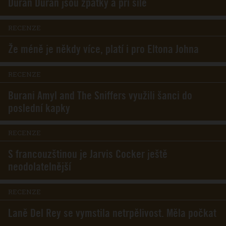
Duran Duran jsou zpátky a při síle
RECENZE
Že méně je někdy více, platí i pro Eltona Johna
RECENZE
Burani Amyl and The Sniffers využili šanci do
poslední kapky
RECENZE
S francouzštinou je Jarvis Cocker ještě
neodolatelnější
RECENZE
Laně Del Rey se vymstila netrpělivost. Měla počkat