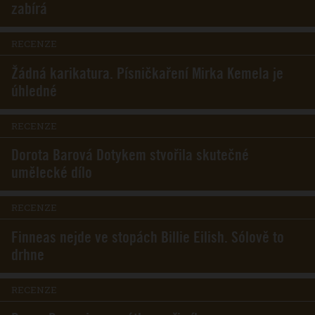
zabírá
RECENZE
Žádná karikatura. Písničkaření Mirka Kemela je
úhledné
RECENZE
Dorota Barová Dotykem stvořila skutečné
umělecké dílo
RECENZE
Finneas nejde ve stopách Billie Eilish. Sólově to
drhne
RECENZE