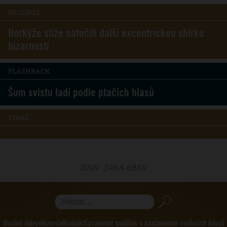
RECENZE
Horkýže slíže natočili další excentrickou sbírku
bizarností
FLASHBACK
Šum svistu ladí podle ptačích hlasů
TIRÁŽ
ISSN: 2464-6849
Hledat...
Osobní údaje
Inzerce
Kontakt
Spravovat souhlas s nastavením osobních údajů