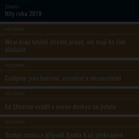
Slavíci
Hity roku 2019
RECENZE
Mirai hrají totální střední proud, ale mají ho čím
obohatit
RECENZE
Coldplay jsou barevní, vesmírní a nesnesitelní
RECENZE
Ed Sheeran vsadil s novou deskou na jistotu
RECENZE
Osobní rovina v případě Xindla X až překvapivě