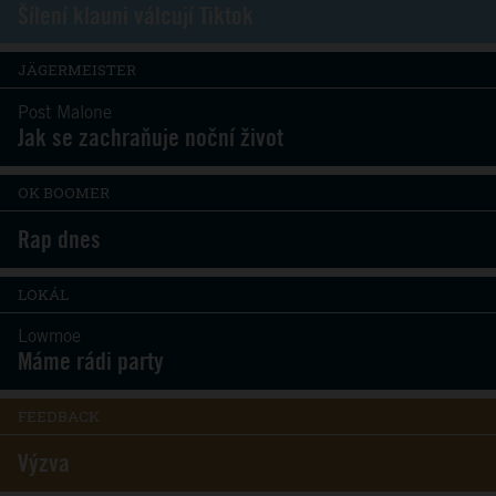
Šílení klauni válcují Tiktok
JÄGERMEISTER
Post Malone
Jak se zachraňuje noční život
OK BOOMER
Rap dnes
LOKÁL
Lowmoe
Máme rádi party
FEEDBACK
Výzva