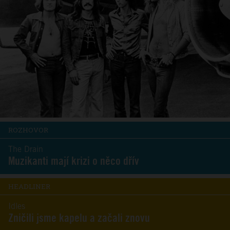
ROZHOVOR
The Drain
Muzikanti mají krizi o něco dřív
HEADLINER
Idles
Zničili jsme kapelu a začali znovu