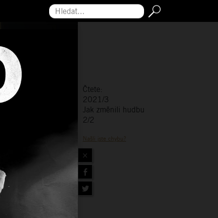
Hledat...
Čtete:
2021/3
Jak změnili hudbu
2/2
Našli jste chybu?
×