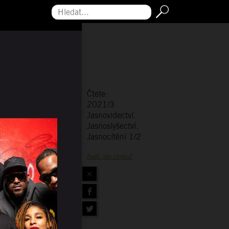
Hledat...
Čtete:
2021/3
Jasnovidectví.
Jasnoslyšectví.
Jasnocítění 1/2
Našli jste chybu?
×