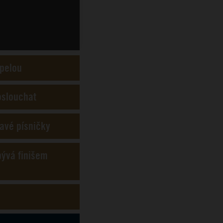
apelou
oslouchat
avé písničky
bývá finišem