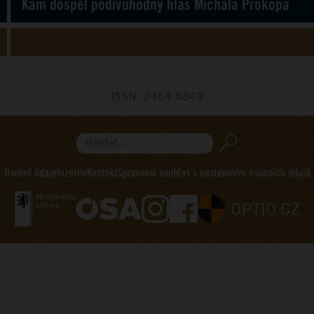
Kam dospěl podivuhodný hlas Michala Prokopa
ISSN: 2464-6849
Hledat...
Osobní údaje
Inzerce
Kontakt
Spravovat souhlas s nastavením osobních údajů