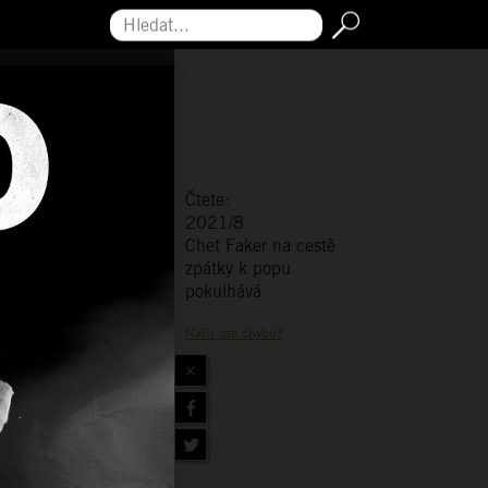
Hledat...
Čtete:
2021/8
Chet Faker na cestě
zpátky k popu
pokulhává
Našli jste chybu?
×