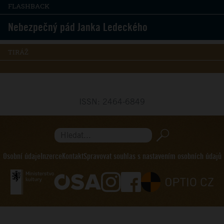
FLASHBACK
Nebezpečný pád Janka Ledeckého
TIRÁŽ
ISSN: 2464-6849
Hledat...
Osobní údaje
Inzerce
Kontakt
Spravovat souhlas s nastavením osobních údajů