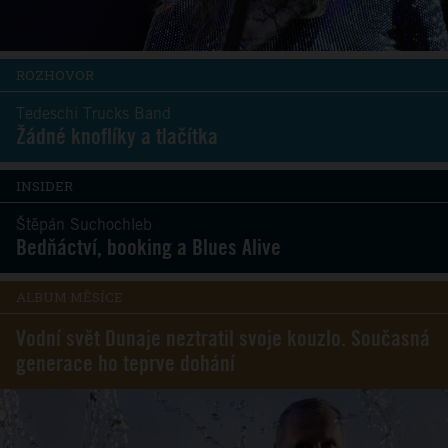
ROZHOVOR
Tedeschi Trucks Band
Žádné knoflíky a tlačítka
INSIDER
Štěpán Suchochleb
Bedňáctví, booking a Blues Alive
ALBUM MĚSÍCE
Vodní svět Dunaje neztratil svoje kouzlo. Současná
generace ho teprve dohání