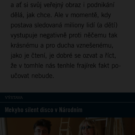
VÝSTAVA
Mekyho silent disco v Národním