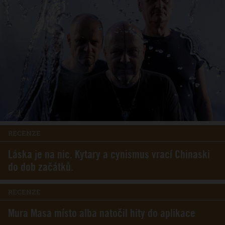
RECENZE
Láska je na nic. Kytary a cynismus vrací Chinaski
do dob začátků.
RECENZE
Mura Masa místo alba natočil hity do aplikace