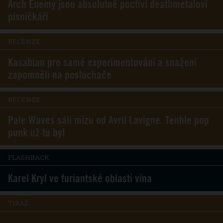
Arch Enemy jsou absolutně poctiví deathmetaloví
písničkáři
RECENZE
Kasabian pro samé experimentování a snažení
zapomněli na posluchače
RECENZE
Pale Waves sáli mízu od Avril Lavigne. Tenhle pop
punk už tu byl
FLASHBACK
Karel Kryl ve furiantské oblasti vína
TIRÁŽ