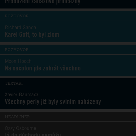
Probuzení xanaxové princezny
ROZHOVOR
Richard Šanda
Karel Gott, to byl zlom
ROZHOVOR
Moon Hooch
Na saxofon jde zahrát všechno
TEXTAŘI
Xavier Baumaxa
Všechny perly již byly sviním naházeny
HEADLINER
Ozzy Osbourne
Já do důchodu nemůžu