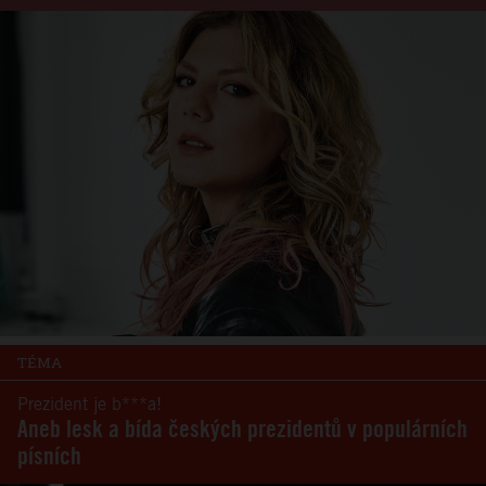
TÉMA
Prezident je b***a!
Aneb lesk a bída českých prezidentů v populárních
písních