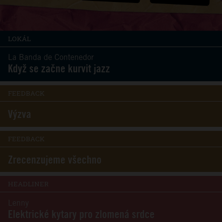
LOKÁL
La Banda de Contenedor
Když se začne kurvit jazz
FEEDBACK
Výzva
FEEDBACK
Zrecenzujeme všechno
HEADLINER
Lenny
Elektrické kytary pro zlomená srdce