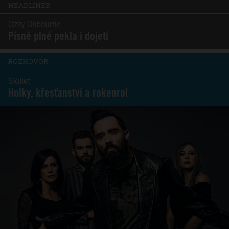
HEADLINER
Ozzy Osbourne
Písně plné pekla i dojetí
ROZHOVOR
Skillet
Holky, křesťanství a rokenrol