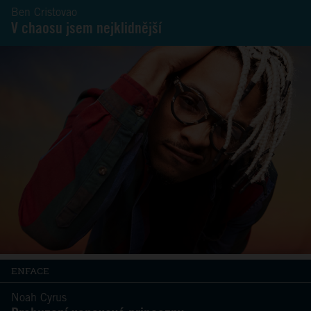
Ben Cristovao
V chaosu jsem nejklidnější
ENFACE
Noah Cyrus