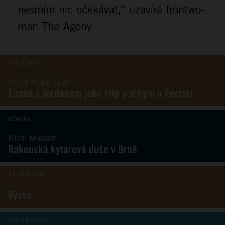
PODCAST
NOTY VOLE (15)
Emma s Jordanem jako vtip o tchyni a Ferrari
LOKÁL
Nichi Mlebom
Rakouská kytarová duše v Brně
FEEDBACK
Výzva
ROZHOVOR