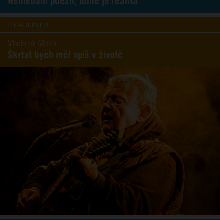
Nehledám poezii, tohle je realita
HEADLINER
Vladimír Merta
Škrtat bych měl spíš v životě