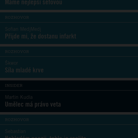
Máme nejlepší šéfovou
ROZHOVOR
Sofian MedjMedj
Přijde mi, že dostanu infarkt
ROZHOVOR
Škwor
Síla mladé krve
INSIDER
Martin Kudla
Umělec má právo veta
ROZHOVOR
Sebastian