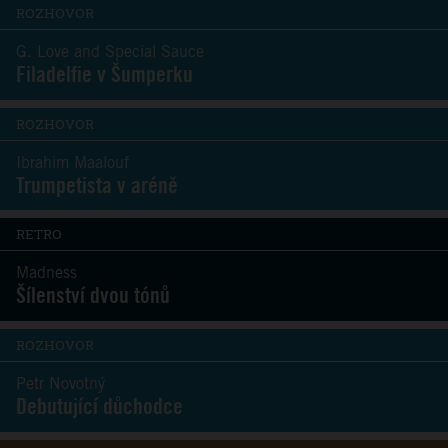
ROZHOVOR
G. Love and Special Sauce
Filadelfie v Šumperku
ROZHOVOR
Ibrahim Maalouf
Trumpetista v aréně
RETRO
Madness
Šílenství dvou tónů
ROZHOVOR
Petr Novotný
Debutující důchodce