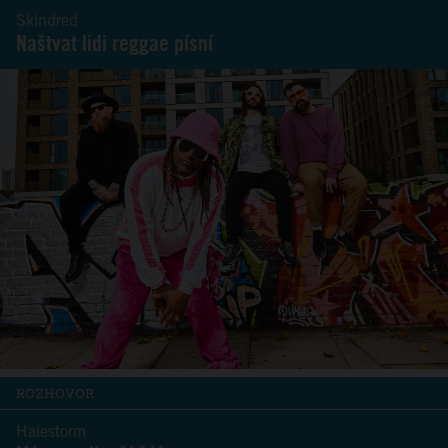
Skindred
Naštvat lidi reggae písní
ROZHOVOR
Halestorm