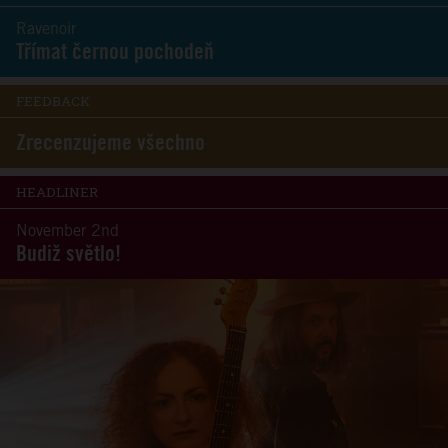
Ravenoir
Třímat černou pochodeň
FEEDBACK
Zrecenzujeme všechno
HEADLINER
November 2nd
Budiž světlo!