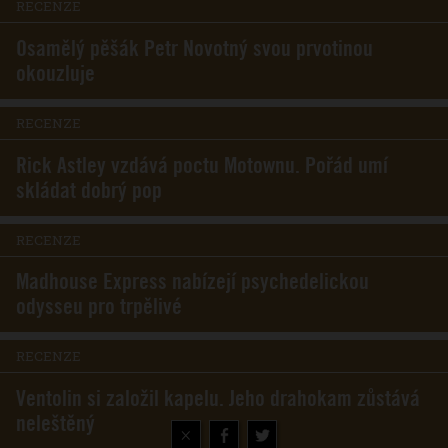
RECENZE
Osamělý pěšák Petr Novotný svou prvotinou
okouzluje
RECENZE
Rick Astley vzdává poctu Motownu. Pořád umí
skládat dobrý pop
RECENZE
Madhouse Express nabízejí psychedelickou
odysseu pro trpělivé
RECENZE
Ventolin si založil kapelu. Jeho drahokam zůstává
neleštěný
×