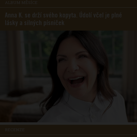
ALBUM MĚSÍCE
Anna K. se drží svého kopyta. Údolí včel je plné
lásky a silných písniček
RECENZE