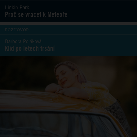
Linkin Park
Proč se vracet k Meteoře
ROZHOVOR
Barbora Poláková
Klid po letech trsání