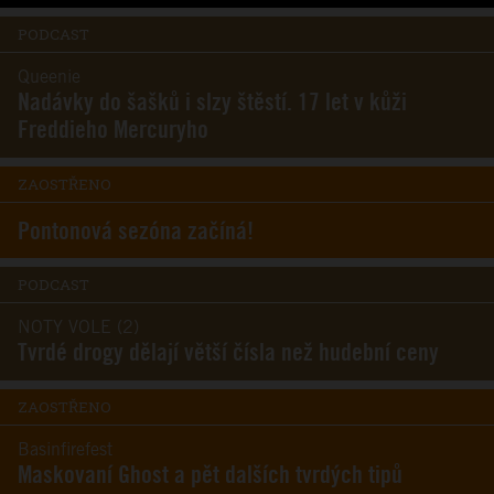
PODCAST
Queenie
Nadávky do šašků i slzy štěstí. 17 let v kůži
Freddieho Mercuryho
ZAOSTŘENO
Pontonová sezóna začíná!
PODCAST
NOTY VOLE (2)
Tvrdé drogy dělají větší čísla než hudební ceny
ZAOSTŘENO
Basinfirefest
Maskovaní Ghost a pět dalších tvrdých tipů