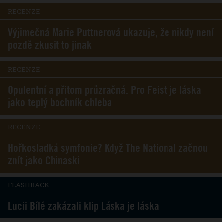
RECENZE
Výjimečná Marie Puttnerová ukazuje, že nikdy není
pozdě zkusit to jinak
RECENZE
Opulentní a přitom průzračná. Pro Feist je láska
jako teplý bochník chleba
RECENZE
Hořkosladká symfonie? Když The National začnou
znít jako Chinaski
FLASHBACK
Lucii Bílé zakázali klip Láska je láska