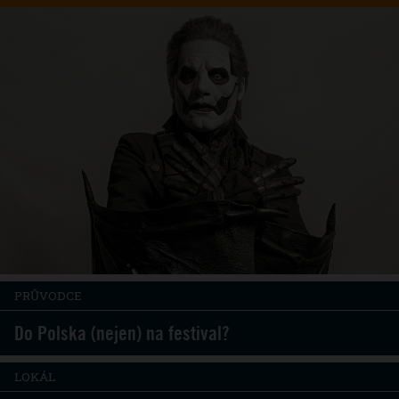
PRŮVODCE
Do Polska (nejen) na festival?
LOKÁL