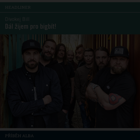
HEADLINER
Divokej Bill
Dál žijem pro bigbít!
PŘÍBĚH ALBA