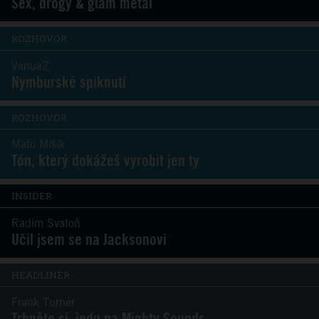
Sex, drogy & glam metal
ROZHOVOR
Vanua2
Nymburské spiknutí
ROZHOVOR
Maťo Mišík
Tón, který dokážeš vyrobit jen ty
INSIDER
Radim Svatoň
Učil jsem se na Jacksonovi
HEADLINER
Frank Turner
Trhněte si, jedu na Mighty Sounds