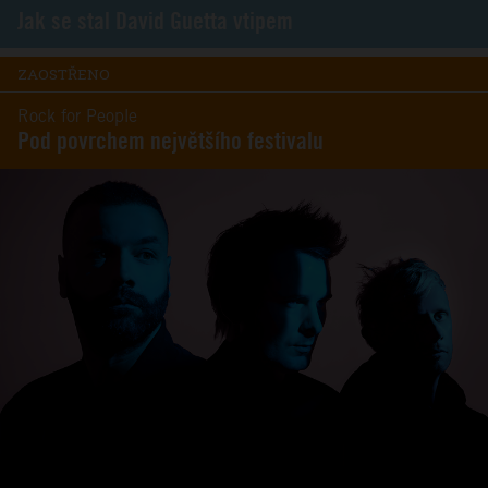
Jak se stal David Guetta vtipem
ZAOSTŘENO
Rock for People
Pod povrchem největšího festivalu