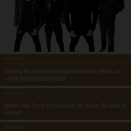
RECENZE
Divokej Bill slaví čtvrtstoletí existence jednou ze
svých nejsilnějších desek
RECENZE
Název alba Party vynikajících lidí nelže. Opravdu je
krásný
RECENZE