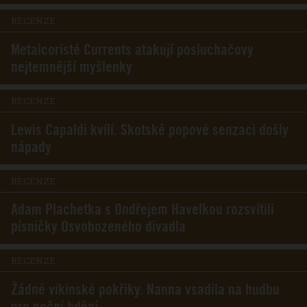
RECENZE
Metalcoristé Currents atakují posluchačovy
nejtemnější myšlenky
RECENZE
Lewis Capaldi kvílí. Skotské popové senzaci došly
nápady
RECENZE
Adam Plachetka s Ondřejem Havelkou rozsvítili
písničky Osvobozeného divadla
RECENZE
Žádné vikinské pokřiky. Nanna vsadila na hudbu
pro noční bdění