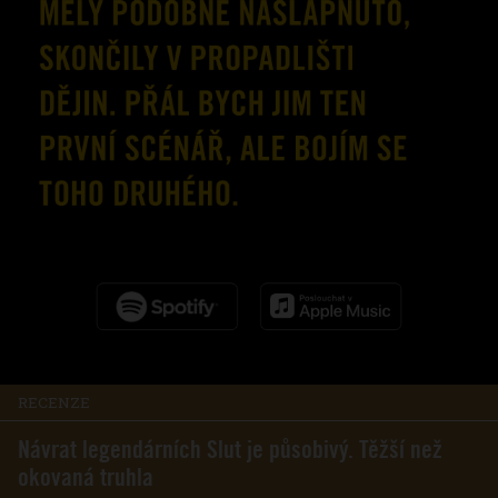
RECENZE
Návrat legendárních Slut je působivý. Těžší než
okovaná truhla