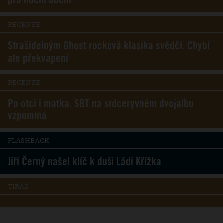
RECENZE
Strašidelným Ghost rocková klasika svědčí. Chybí
ale překvapení
RECENZE
Po otci i matka. SBT na srdceryvném dvojalbu
vzpomíná
FLASHBACK
Jiří Černý našel klíč k duši Ládi Křížka
TIRÁŽ