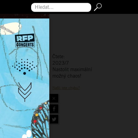
Hledat...
Čtete:
2023/7
Nastolit maximální
možný chaos!
Našli jste chybu?
×