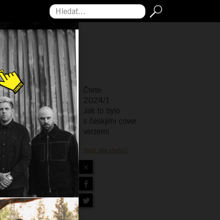
Hledat...
Čtete:
2024/1
Jak to bylo
s českými cover
verzemi
Našli jste chybu?
×