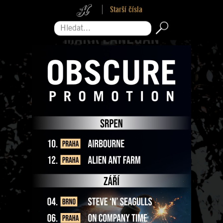
Starší čísla
Hledat...
Pro zavření reklamy sjeďte na její konec