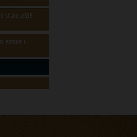
 si ale ještě
sí emoce i