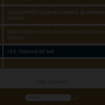
Gossip předvádí ukázkový comeback. Na překvapení
počkáme
Shakira ždíme rozchod. Chemická produkce ale du
živelnost
J.A.R. zfunkovali Bič boží
ISSN: 2464-6849
Hledat...