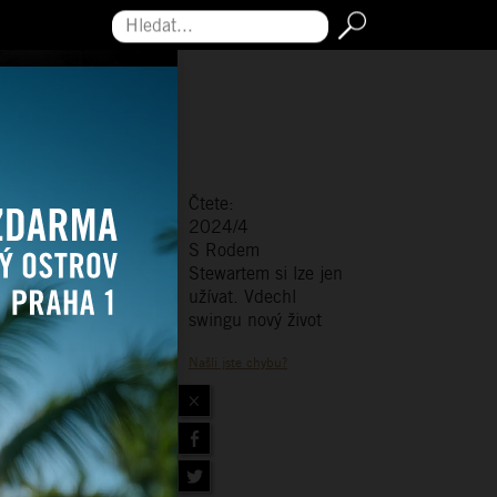
Hledat...
Čtete:
2024/4
S Rodem
Stewartem si lze jen
užívat. Vdechl
swingu nový život
Našli jste chybu?
×