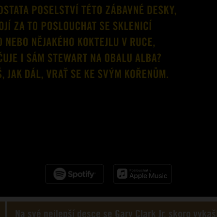
Na své nejlepší desce se Gary Clark Jr. skoro vykaš