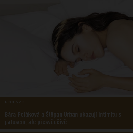
RECENZE
Bára Poláková a Štěpán Urban ukazují intimitu s
patosem, ale přesvědčivě