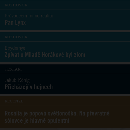
ROZHOVOR
Průvodcem mimo realitu
Pan Lynx
ROZHOVOR
Epydemye
Zpívat o Miladě Horákové byl zlom
TEXTAŘI
Jakub König
Přicházejí v hejnech
RECENZE
Rosalía je popová světlonoška. Na převratné
sólovce je hlavně opulentní