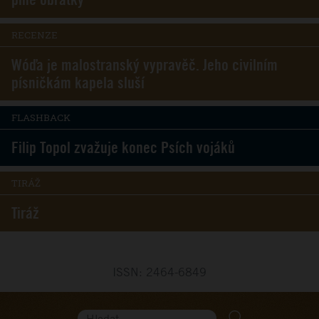
RECENZE
Wóďa je malostranský vypravěč. Jeho civilním
písničkám kapela sluší
FLASHBACK
Filip Topol zvažuje konec Psích vojáků
TIRÁŽ
Tiráž
ISSN: 2464-6849