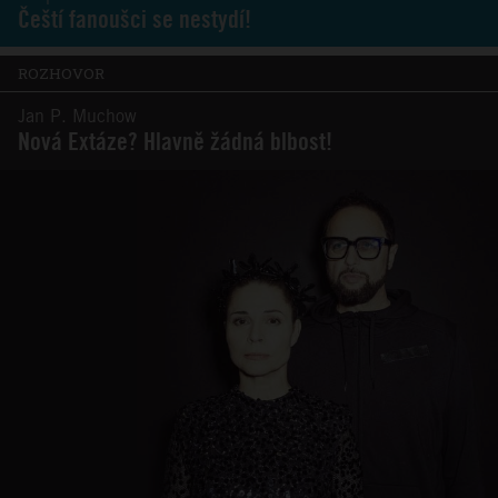
Čeští fanoušci se nestydí!
ROZHOVOR
Jan P. Muchow
Nová Extáze? Hlavně žádná blbost!