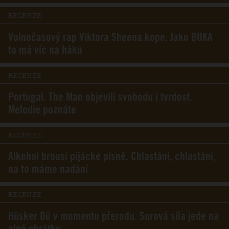
RECENZE
Volnočasový rap Viktora Sheena kope. Jako BUKA
to má víc na háku
RECENZE
Portugal. The Man objevili svobodu i tvrdost.
Melodie poznáte
RECENZE
Alkehol brousí pijácké písně. Chlastání, chlastání,
na to máme nadání
RECENZE
Hüsker Dü v momentu přerodu. Surová síla jede na
plné obrátky