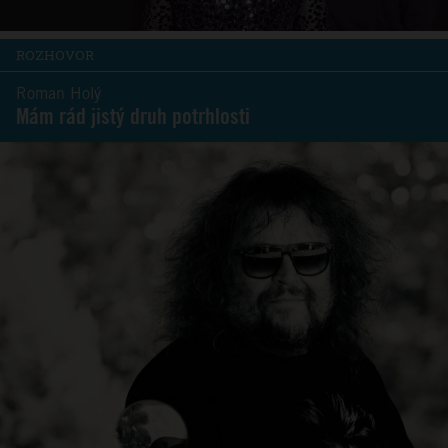
ROZHOVOR
Roman Holý
Mám rád jistý druh potrhlosti