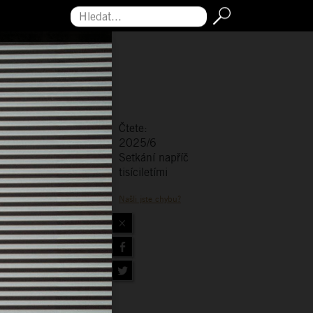
Hledat...
Čtete:
2025/6
Setkání napříč
tisíciletími
Našli jste chybu?
×