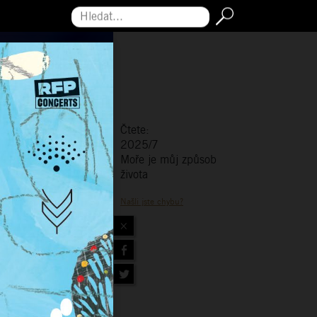
Hledat...
Čtete:
2025/7
Moře je můj způsob
života
Našli jste chybu?
×