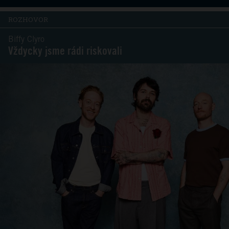
ROZHOVOR
Biffy Clyro
Vždycky jsme rádi riskovali