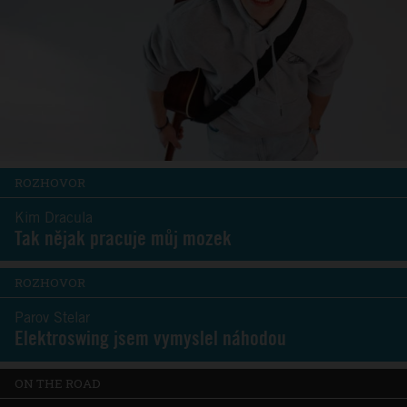
ROZHOVOR
Kim Dracula
Tak nějak pracuje můj mozek
ROZHOVOR
Parov Stelar
Elektroswing jsem vymyslel náhodou
ON THE ROAD