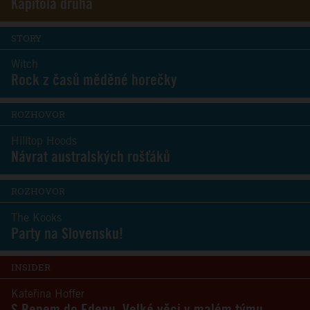
Kapitola druhá
STORY
Witch
Rock z časů měděné horečky
ROZHOVOR
Hilltop Hoods
Návrat australských rošťáků
ROZHOVOR
The Kooks
Party na Slovensku!
INSIDER
Kateřina Hoffer
S Benem do Edenu. Velké věci v malém týmu