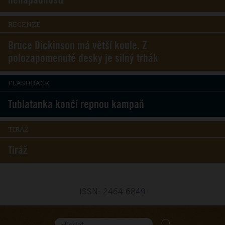
RECENZE
Bruce Dickinson má větší koule. Z
polozapomenuté desky je silný trhák
FLASHBACK
Tublatanka končí repnou kampaň
TIRÁŽ
Tiráž
ISSN: 2464-6849