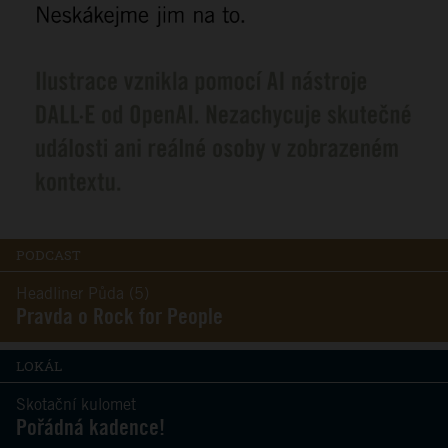
PODCAST
Headliner Půda (5)
Pravda o Rock for People
LOKÁL
Skotační kulomet
Pořádná kadence!