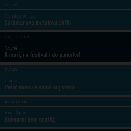
STORY
Christopher Lee
Sarumanova metalová skříň
ON THE ROAD
Gdyně
K moři, na festival i do ponorky!
STORY
Cryout
Pelhřimovská nálož odjištěna
ROZHOVOR
Rival Sons
Rokenrol není soutěž