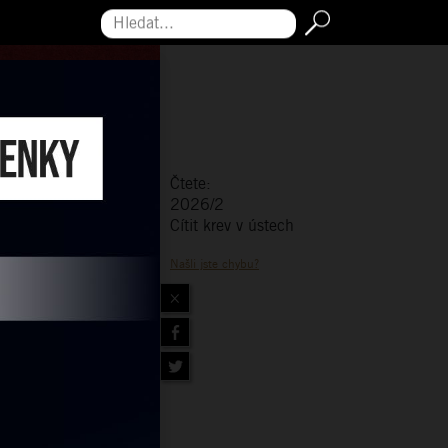
Hledat...
Čtete:
2026/2
Cítit krev v ústech
Našli jste chybu?
×