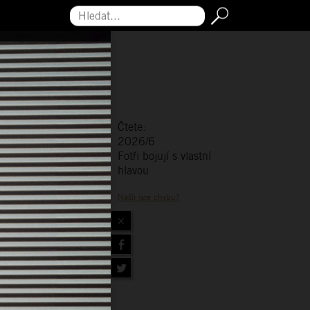
Hledat...
Čtete:
2026/6
Fotři bojují s vlastní
hlavou
Našli jste chybu?
×