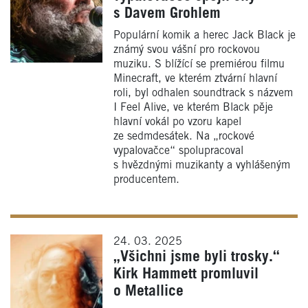
s Davem Grohlem
Populární komik a herec Jack Black je
známý svou vášní pro rockovou
muziku. S blížící se premiérou filmu
Minecraft, ve kterém ztvární hlavní
roli, byl odhalen soundtrack s názvem
I Feel Alive, ve kterém Black pěje
hlavní vokál po vzoru kapel
ze sedmdesátek. Na „rockové
vypalovačce“ spolupracoval
s hvězdnými muzikanty a vyhlášeným
producentem.
24. 03. 2025
„Všichni jsme byli trosky.“
Kirk Hammett promluvil
o Metallice