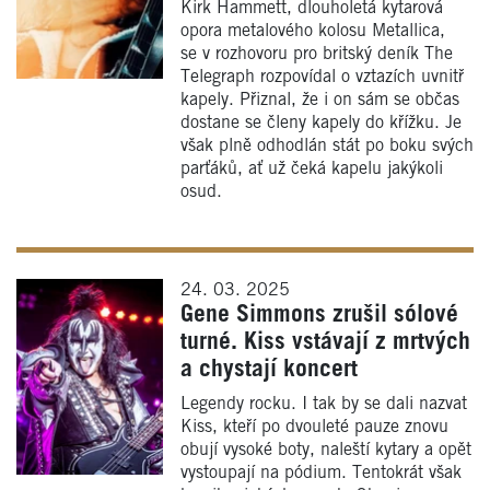
Kirk Hammett, dlouholetá kytarová
opora metalového kolosu Metallica,
se v rozhovoru pro britský deník The
Telegraph rozpovídal o vztazích uvnitř
kapely. Přiznal, že i on sám se občas
dostane se členy kapely do křížku. Je
však plně odhodlán stát po boku svých
parťáků, ať už čeká kapelu jakýkoli
osud.
24. 03. 2025
Gene Simmons zrušil sólové
turné. Kiss vstávají z mrtvých
a chystají koncert
Legendy rocku. I tak by se dali nazvat
Kiss, kteří po dvouleté pauze znovu
obují vysoké boty, naleští kytary a opět
vystoupají na pódium. Tentokrát však