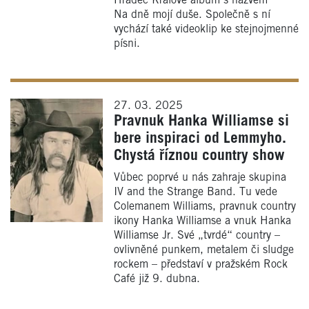
Hradec Králové album s názvem
Na dně mojí duše. Společně s ní
vychází také videoklip ke stejnojmenné
písni.
27. 03. 2025
Pravnuk Hanka Williamse si
bere inspiraci od Lemmyho.
Chystá říznou country show
Vůbec poprvé u nás zahraje skupina
IV and the Strange Band. Tu vede
Colemanem Williams, pravnuk country
ikony Hanka Williamse a vnuk Hanka
Williamse Jr. Své „tvrdé“ country –
ovlivněné punkem, metalem či sludge
rockem – představí v pražském Rock
Café již 9. dubna.