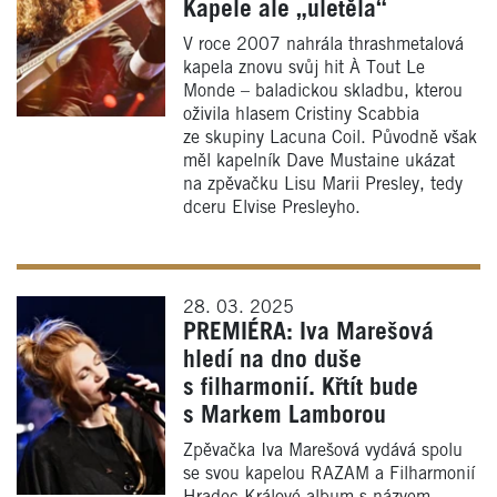
Kapele ale „uletěla“
V roce 2007 nahrála thrashmetalová
kapela znovu svůj hit À Tout Le
Monde – baladickou skladbu, kterou
oživila hlasem Cristiny Scabbia
ze skupiny Lacuna Coil. Původně však
měl kapelník Dave Mustaine ukázat
na zpěvačku Lisu Marii Presley, tedy
dceru Elvise Presleyho.
28. 03. 2025
PREMIÉRA: Iva Marešová
hledí na dno duše
s filharmonií. Křtít bude
s Markem Lamborou
Zpěvačka Iva Marešová vydává spolu
se svou kapelou RAZAM a Filharmonií