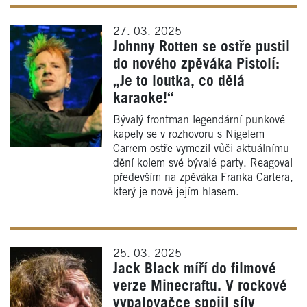
27. 03. 2025
Johnny Rotten se ostře pustil
do nového zpěváka Pistolí:
„Je to loutka, co dělá
karaoke!“
Bývalý frontman legendární punkové
kapely se v rozhovoru s Nigelem
Carrem ostře vymezil vůči aktuálnímu
dění kolem své bývalé party. Reagoval
především na zpěváka Franka Cartera,
který je nově jejím hlasem.
25. 03. 2025
Jack Black míří do filmové
verze Minecraftu. V rockové
vypalovačce spojil síly