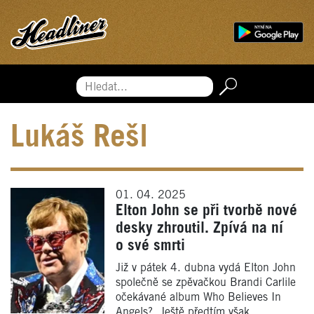
Hledat...
Lukáš Rešl
01. 04. 2025
Elton John se při tvorbě nové
desky zhroutil. Zpívá na ní
o své smrti
Již v pátek 4. dubna vydá Elton John
společně se zpěvačkou Brandi Carlile
očekávané album Who Believes In
Angels?. Ještě předtím však