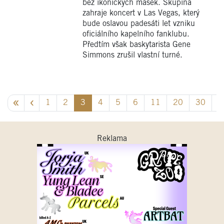
bez ikonických masek. Skupina
zahraje koncert v Las Vegas, který
bude oslavou padesáti let vzniku
oficiálního kapelního fanklubu.
Předtím však baskytarista Gene
Simmons zrušil vlastní turné.
1
2
3
4
5
6
11
20
30
3
Reklama